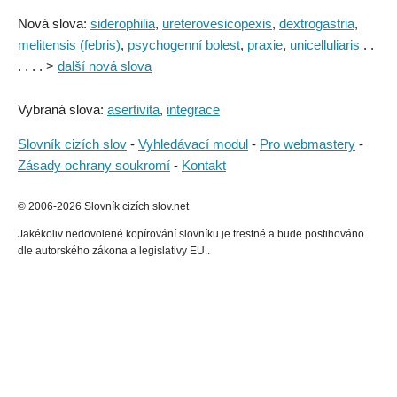
Nová slova:
siderophilia
,
ureterovesicopexis
,
dextrogastria
,
melitensis (febris)
,
psychogenní bolest
,
praxie
,
unicelluliaris
. .
. . . . >
další nová slova
Vybraná slova:
asertivita
,
integrace
Slovník cizích slov
-
Vyhledávací modul
-
Pro webmastery
-
Zásady ochrany soukromí
-
Kontakt
© 2006-2026 Slovník cizích slov.net
Jakékoliv nedovolené kopírování slovníku je trestné a bude postihováno
dle autorského zákona a legislativy EU..