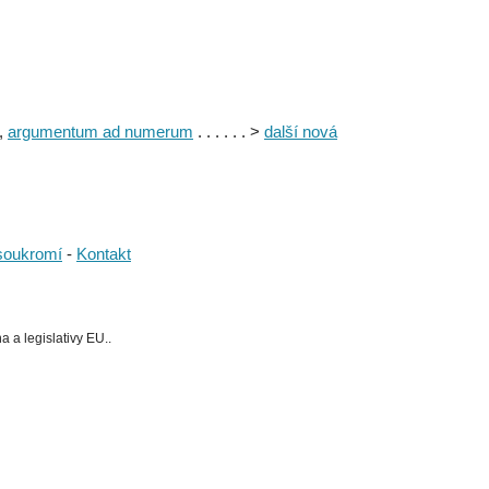
,
argumentum ad numerum
. . . . . . >
další nová
soukromí
-
Kontakt
 a legislativy EU..