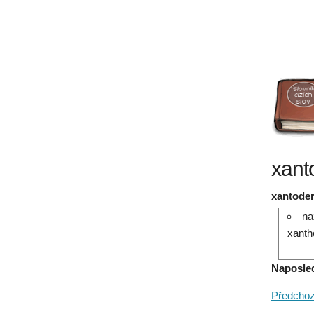
xant
xantode
na
xanth
Naposledy
Předchozí