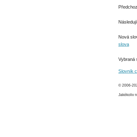
Předchoz
Následují
Nová slo
slova
Vybraná 
Slovník c
© 2006-2026
Jakékoliv n