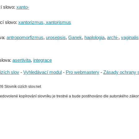
í slovo:
xanto-
cí slovo:
xantorizmus, xantorismus
va:
antropomorfizmus
,
urosepsis
,
Ganek
,
haplologia
,
archi-
,
vaginalis
slova:
asertivita
,
integrace
izích slov
-
Vyhledávací modul
-
Pro webmastery
-
Zásady ochrany 
 Slovník cizích slov.net
edovolené kopírování slovníku je trestné a bude postihováno dle autorského zákona