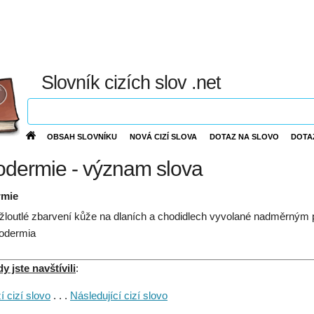
Slovník cizích slov .net
OBSAH SLOVNÍKU
NOVÁ CIZÍ SLOVA
DOTAZ NA SLOVO
DOTA
odermie - význam slova
rmie
žloutlé zbarvení kůže na dlaních a chodidlech vyvolané nadměrným 
odermia
 jste navštívili
:
 cizí slovo
. . .
Následující cizí slovo