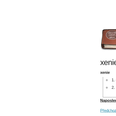
xeni
xenie
1.
2.
Naposledy
Předchozí