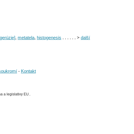
[gerúzie]
,
metatela
,
histogenesis
. . . . . . >
další
soukromí
-
Kontakt
 a legislativy EU..