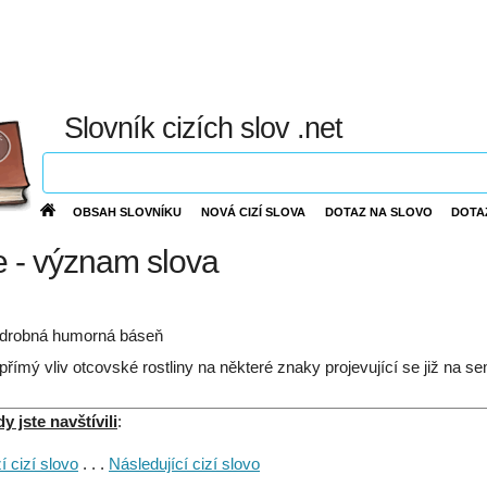
Slovník cizích slov .net
OBSAH SLOVNÍKU
NOVÁ CIZÍ SLOVA
DOTAZ NA SLOVO
DOTA
e - význam slova
 drobná humorná báseň
 přímý vliv otcovské rostliny na některé znaky projevující se již na s
 jste navštívili
:
 cizí slovo
. . .
Následující cizí slovo