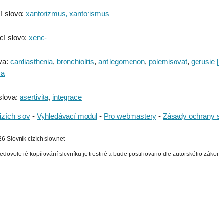
í slovo:
xantorizmus, xantorismus
cí slovo:
xeno-
va:
cardiasthenia
,
bronchiolitis
,
antilegomenon
,
polemisovat
,
gerusie 
va
slova:
asertivita
,
integrace
izích slov
-
Vyhledávací modul
-
Pro webmastery
-
Zásady ochrany 
 Slovník cizích slov.net
edovolené kopírování slovníku je trestné a bude postihováno dle autorského zákona