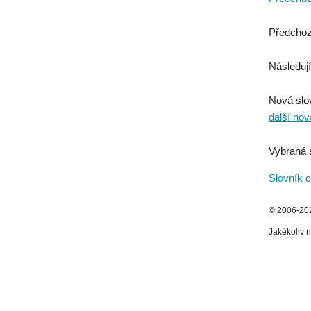
Předchoz
Následují
Nová slo
další nov
Vybraná 
Slovník c
© 2006-2026
Jakékoliv n