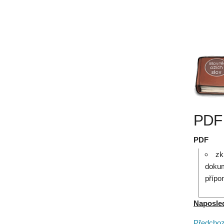
PDF 
PDF
zk
dokum
přípo
Naposledy
Předchozí