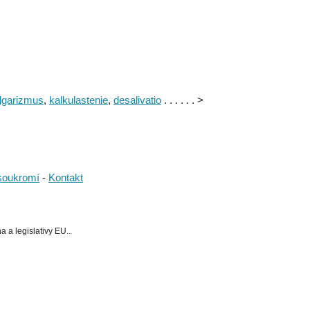
lgarizmus
,
kalkulastenie
,
desalivatio
. . . . . . >
soukromí
-
Kontakt
 a legislativy EU..