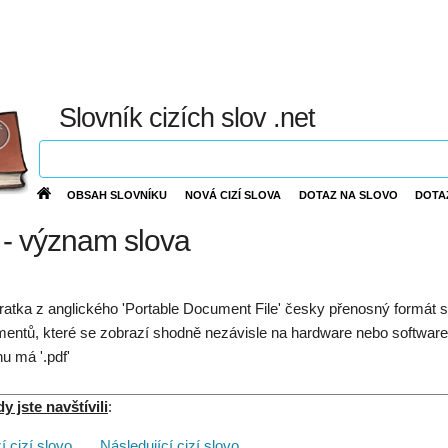
Slovník cizích slov .net
OBSAH SLOVNÍKU
NOVÁ CIZÍ SLOVA
DOTAZ NA SLOVO
DOTA
- význam slova
ratka z anglického 'Portable Document File' česky přenosný formát 
entů, které se zobrazí shodně nezávisle na hardware nebo software
nu má '.pdf'
 jste navštívili
:
 cizí slovo
. . .
Následující cizí slovo