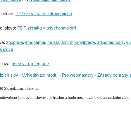
í slovo:
PDD zkratka ve zdravotnictví
cí slovo:
PDP zkratka v psychopatologii
va:
zoophilia
,
etnogamie
,
muskulární mikrovibrace
,
adiponecrosis
,
vu
á slova
slova:
asertivita
,
integrace
izích slov
-
Vyhledávací modul
-
Pro webmastery
-
Zásady ochrany 
 Slovník cizích slov.net
edovolené kopírování slovníku je trestné a bude postihováno dle autorského zákona