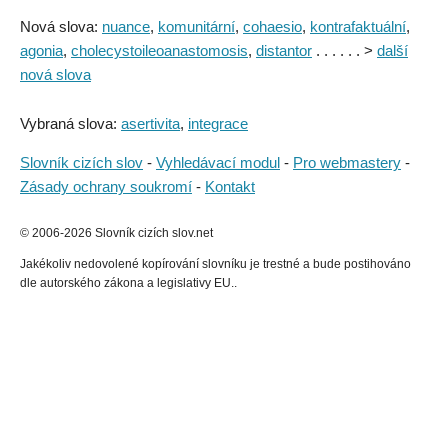
Nová slova:
nuance
,
komunitární
,
cohaesio
,
kontrafaktuální
,
agonia
,
cholecystoileoanastomosis
,
distantor
. . . . . . >
další
nová slova
Vybraná slova:
asertivita
,
integrace
Slovník cizích slov
-
Vyhledávací modul
-
Pro webmastery
-
Zásady ochrany soukromí
-
Kontakt
© 2006-2026 Slovník cizích slov.net
Jakékoliv nedovolené kopírování slovníku je trestné a bude postihováno
dle autorského zákona a legislativy EU..