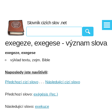
Slovník cizích slov .net
exegeze, exegese - význam slova
exegeze, exegese
výklad textu, zejm. Bible
Naposledy jste navštívili
:
Předchozí cizí slovo
. . .
Následující cizí slovo
Předchozí slovo:
exégésis (řec.)
Následující slovo:
exekuce