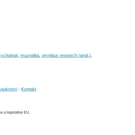
ychologii
,
muzealita
,
omnibus research (angl.)
,
soukromí
-
Kontakt
 a legislativy EU..