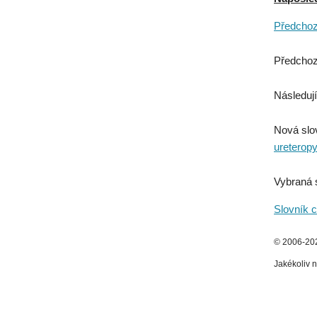
Předchozí
Předchoz
Následují
Nová slo
ureterop
Vybraná 
Slovník c
© 2006-2026
Jakékoliv n