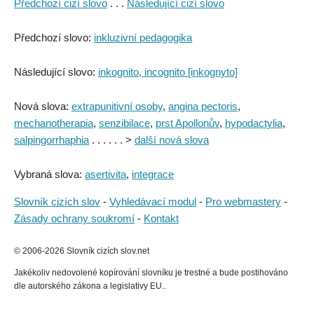
Předchozí cizí slovo
. . .
Následující cizí slovo
Předchozí slovo:
inkluzivní pedagogika
Následující slovo:
inkognito, incognito [inkognyto]
Nová slova:
extrapunitivní osoby
,
angina pectoris
,
mechanotherapia
,
senzibilace
,
prst Apollonův
,
hypodactylia
,
salpingorrhaphia
. . . . . . >
další nová slova
Vybraná slova:
asertivita
,
integrace
Slovník cizích slov
-
Vyhledávací modul
-
Pro webmastery
-
Zásady ochrany soukromí
-
Kontakt
© 2006-2026 Slovník cizích slov.net
Jakékoliv nedovolené kopírování slovníku je trestné a bude postihováno
dle autorského zákona a legislativy EU..