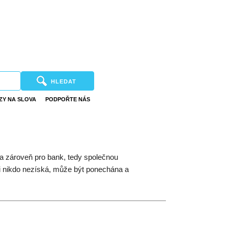
HLEDAT
ZY NA SLOVA
PODPOŘTE NÁS
a zároveň pro bank, tedy společnou
i nikdo nezíská, může být ponechána a