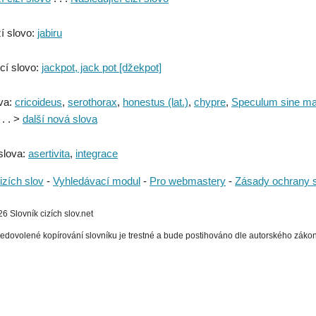
í slovo:
jabiru
cí slovo:
jackpot, jack pot [džekpot]
va:
cricoideus
,
serothorax
,
honestus (lat.)
,
chypre
,
Speculum sine mac
. . . >
další nová slova
slova:
asertivita
,
integrace
izích slov
-
Vyhledávací modul
-
Pro webmastery
-
Zásady ochrany 
 Slovník cizích slov.net
edovolené kopírování slovníku je trestné a bude postihováno dle autorského zákona