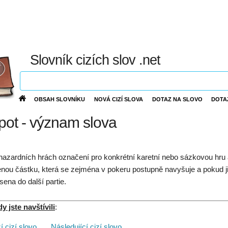
Slovník cizích slov .net
OBSAH SLOVNÍKU
NOVÁ CIZÍ SLOVA
DOTAZ NA SLOVO
DOTA
 pot - význam slova
hazardních hrách označení pro konkrétní karetní nebo sázkovou hru 
nou částku, která se zejména v pokeru postupně navyšuje a pokud j
sena do další partie.
 jste navštívili
:
 cizí slovo
. . .
Následující cizí slovo