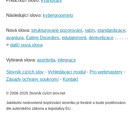
Předchozí slovo:
kyanování
Následující slovo:
kybergrooming
Nová slova:
strukturované pozorování
,
rabín
,
standardizace
,
avantura
,
Eating Disorders
,
edutainment
,
denivelizace
. . . . . .
>
další nová slova
Vybraná slova:
asertivita
,
integrace
Slovník cizích slov
-
Vyhledávací modul
-
Pro webmastery
-
Zásady ochrany soukromí
-
Kontakt
© 2006-2026 Slovník cizích slov.net
Jakékoliv nedovolené kopírování slovníku je trestné a bude postihováno
dle autorského zákona a legislativy EU..