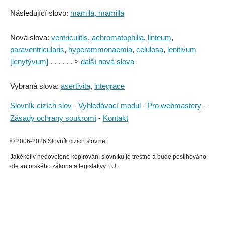
Následující slovo:
mamila, mamilla
Nová slova:
ventriculitis
,
achromatophilia
,
linteum
,
paraventricularis
,
hyperammonaemia
,
celulosa
,
lenitivum
[lenytývum]
. . . . . . >
další nová slova
Vybraná slova:
asertivita
,
integrace
Slovník cizích slov
-
Vyhledávací modul
-
Pro webmastery
-
Zásady ochrany soukromí
-
Kontakt
© 2006-2026 Slovník cizích slov.net
Jakékoliv nedovolené kopírování slovníku je trestné a bude postihováno
dle autorského zákona a legislativy EU..