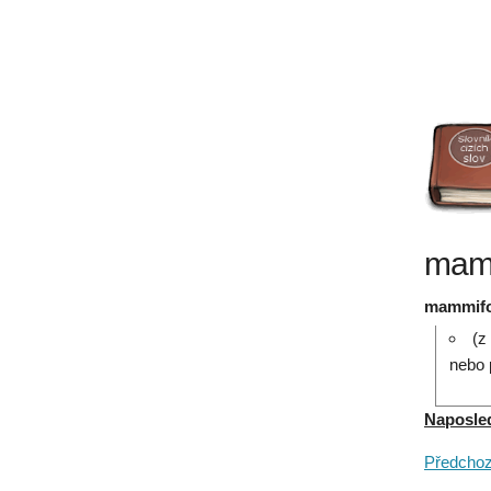
mamm
mammif
(z
nebo 
Naposledy
Předchozí