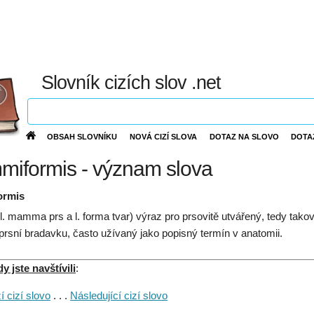
Slovník cizích slov .net
OBSAH SLOVNÍKU
NOVÁ CIZÍ SLOVA
DOTAZ NA SLOVO
DOTA
iformis - význam slova
ormis
 l. mamma prs a l. forma tvar) výraz pro prsovitě utvářený, tedy ta
prsní bradavku, často užívaný jako popisný termín v anatomii.
 jste navštívili
:
 cizí slovo
. . .
Následující cizí slovo