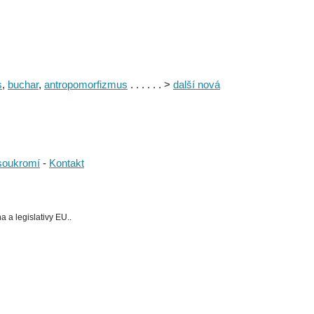
s
,
buchar
,
antropomorfizmus
. . . . . . >
další nová
soukromí
-
Kontakt
 a legislativy EU..