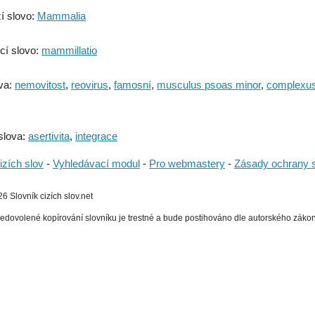
í slovo:
Mammalia
cí slovo:
mammillatio
va:
nemovitost
,
reovirus
,
famosní
,
musculus psoas minor
,
complexu
slova:
asertivita
,
integrace
izích slov
-
Vyhledávací modul
-
Pro webmastery
-
Zásady ochrany 
 Slovník cizích slov.net
edovolené kopírování slovníku je trestné a bude postihováno dle autorského zákona