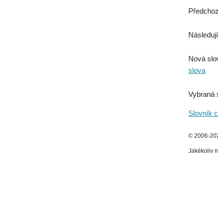
Předchoz
Následují
Nová slo
slova
Vybraná 
Slovník c
© 2006-2026
Jakékoliv n