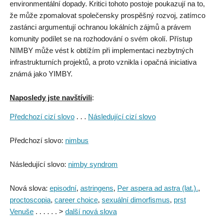
environmentální dopady. Kritici tohoto postoje poukazují na to,
že může zpomalovat společensky prospěšný rozvoj, zatímco
zastánci argumentují ochranou lokálních zájmů a právem
komunity podílet se na rozhodování o svém okolí. Přístup
NIMBY může vést k obtížím při implementaci nezbytných
infrastrukturních projektů, a proto vznikla i opačná iniciativa
známá jako YIMBY.
Naposledy jste navštívili
:
Předchozí cizí slovo
. . .
Následující cizí slovo
Předchozí slovo:
nimbus
Následující slovo:
nimby syndrom
Nová slova:
episodní
,
astringens
,
Per aspera ad astra (lat.).
,
proctoscopia
,
career choice
,
sexuální dimorfismus
,
prst
Venuše
. . . . . . >
další nová slova