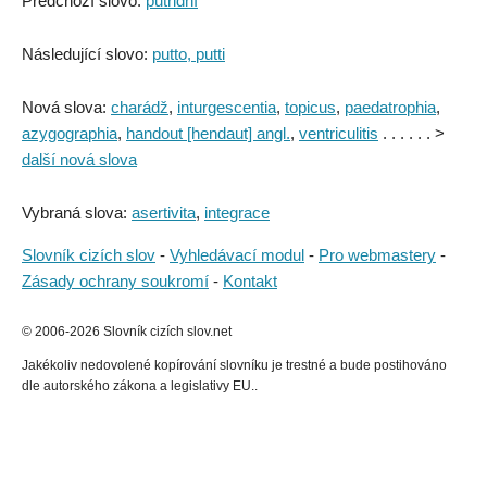
Předchozí slovo:
putridní
Následující slovo:
putto, putti
Nová slova:
charádž
,
inturgescentia
,
topicus
,
paedatrophia
,
azygographia
,
handout [hendaut] angl.
,
ventriculitis
. . . . . . >
další nová slova
Vybraná slova:
asertivita
,
integrace
Slovník cizích slov
-
Vyhledávací modul
-
Pro webmastery
-
Zásady ochrany soukromí
-
Kontakt
© 2006-2026 Slovník cizích slov.net
Jakékoliv nedovolené kopírování slovníku je trestné a bude postihováno
dle autorského zákona a legislativy EU..