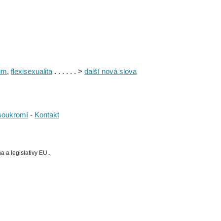
um
,
flexisexualita
. . . . . . >
další nová slova
soukromí
-
Kontakt
 a legislativy EU..