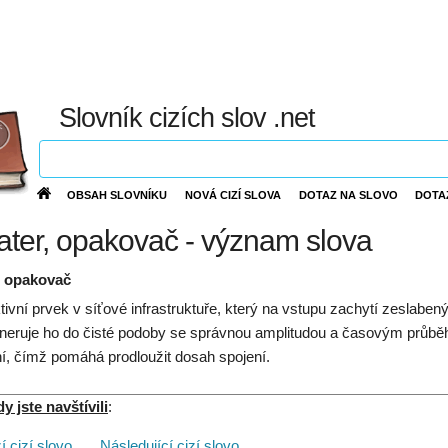
Slovník cizích slov .net
OBSAH SLOVNÍKU
NOVÁ CIZÍ SLOVA
DOTAZ NA SLOVO
DOTA
ater, opakovač - význam slova
, opakovač
tivní prvek v síťové infrastruktuře, který na vstupu zachytí zeslab
neruje ho do čisté podoby se správnou amplitudou a časovým průběhe
í, čímž pomáhá prodloužit dosah spojení.
 jste navštívili
:
 cizí slovo
. . .
Následující cizí slovo