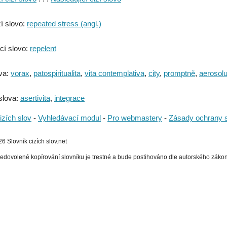
í slovo:
repeated stress (angl.)
cí slovo:
repelent
va:
vorax
,
patospiritualita
,
vita contemplativa
,
city
,
promptně
,
aerosol
slova:
asertivita
,
integrace
izích slov
-
Vyhledávací modul
-
Pro webmastery
-
Zásady ochrany 
 Slovník cizích slov.net
edovolené kopírování slovníku je trestné a bude postihováno dle autorského zákona