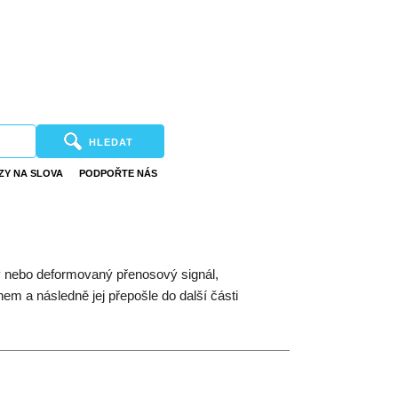
HLEDAT
ZY NA SLOVA
PODPOŘTE NÁS
ený nebo deformovaný přenosový signál,
m a následně jej přepošle do další části