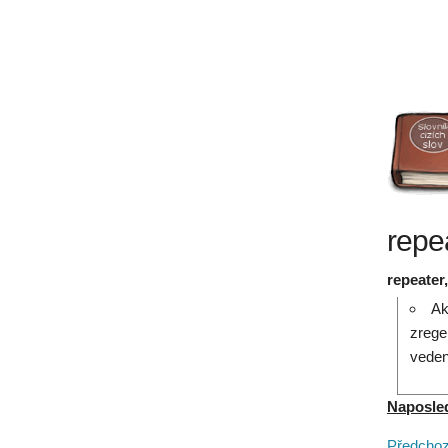
repe
repeater
Ak
zrege
veden
Naposledy
Předchozí