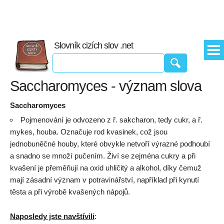
Slovník cizích slov .net
Saccharomyces - význam slova
Saccharomyces
Pojmenování je odvozeno z ř. sakcharon, tedy cukr, a ř.
mykes, houba. Označuje rod kvasinek, což jsou
jednobuněčné houby, které obvykle netvoří výrazné podhoubí
a snadno se množí pučením. Živí se zejména cukry a při
kvašení je přeměňují na oxid uhličitý a alkohol, díky čemuž
mají zásadní význam v potravinářství, například při kynutí
těsta a při výrobě kvašených nápojů.
Naposledy jste navštívili
: