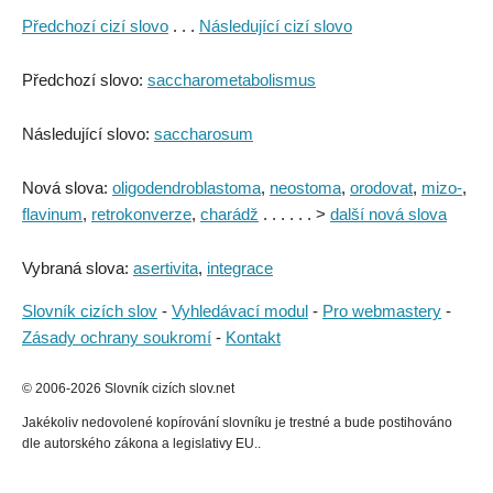
Předchozí cizí slovo
. . .
Následující cizí slovo
Předchozí slovo:
saccharometabolismus
Následující slovo:
saccharosum
Nová slova:
oligodendroblastoma
,
neostoma
,
orodovat
,
mizo-
,
flavinum
,
retrokonverze
,
charádž
. . . . . . >
další nová slova
Vybraná slova:
asertivita
,
integrace
Slovník cizích slov
-
Vyhledávací modul
-
Pro webmastery
-
Zásady ochrany soukromí
-
Kontakt
© 2006-2026 Slovník cizích slov.net
Jakékoliv nedovolené kopírování slovníku je trestné a bude postihováno
dle autorského zákona a legislativy EU..