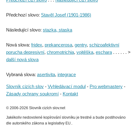
Předchozí slovo:
Stavěl Josef (1901-1986)
Následující slovo:
stazka, staska
Nová slova:
fridex
,
prekancerosa
,
gentry
,
schizoafektivní
porucha depresivní
,
chromotrichia
,
vojtěška
,
eschara
. . . . . . >
další nová slova
Vybraná slova:
asertivita
,
integrace
Slovník cizích slov
-
Vyhledávací modul
-
Pro webmastery
-
Zásady ochrany soukromí
-
Kontakt
© 2006-2026 Slovník cizích slov.net
Jakékoliv nedovolené kopírování slovníku je trestné a bude postihováno
dle autorského zákona a legislativy EU..