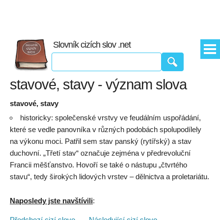
Slovník cizích slov .net
stavové, stavy - význam slova
stavové, stavy
historicky: společenské vrstvy ve feudálním uspořádání,
které se vedle panovníka v různých podobách spolupodílely
na výkonu moci. Patřil sem stav panský (rytířský) a stav
duchovní. „Třetí stav“ označuje zejména v předrevoluční
Francii měšťanstvo. Hovoří se také o nástupu „čtvrtého
stavu“, tedy širokých lidových vrstev – dělnictva a proletariátu.
Naposledy jste navštívili
:
Předchozí cizí slovo
. . .
Následující cizí slovo