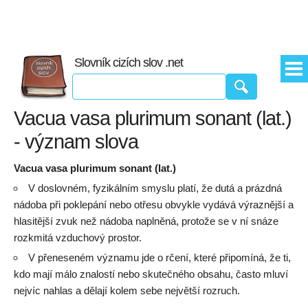
Slovník cizích slov .net
Vacua vasa plurimum sonant (lat.)
- význam slova
Vacua vasa plurimum sonant (lat.)
V doslovném, fyzikálním smyslu platí, že dutá a prázdná
nádoba při poklepání nebo otřesu obvykle vydává výraznější a
hlasitější zvuk než nádoba naplněná, protože se v ní snáze
rozkmitá vzduchový prostor.
V přeneseném významu jde o rčení, které připomíná, že ti,
kdo mají málo znalostí nebo skutečného obsahu, často mluví
nejvíc nahlas a dělají kolem sebe největší rozruch.