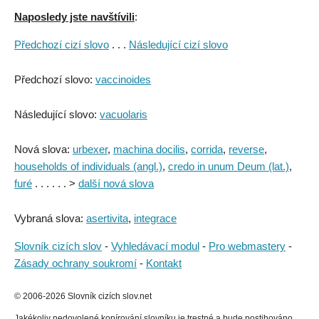
Naposledy jste navštívili
:
Předchozí cizí slovo
. . .
Následující cizí slovo
Předchozí slovo:
vaccinoides
Následující slovo:
vacuolaris
Nová slova:
urbexer
,
machina docilis
,
corrida
,
reverse
,
households of individuals (angl.)
,
credo in unum Deum (lat.)
,
furé
. . . . . . >
další nová slova
Vybraná slova:
asertivita
,
integrace
Slovník cizích slov
-
Vyhledávací modul
-
Pro webmastery
-
Zásady ochrany soukromí
-
Kontakt
© 2006-2026 Slovník cizích slov.net
Jakékoliv nedovolené kopírování slovníku je trestné a bude postihováno