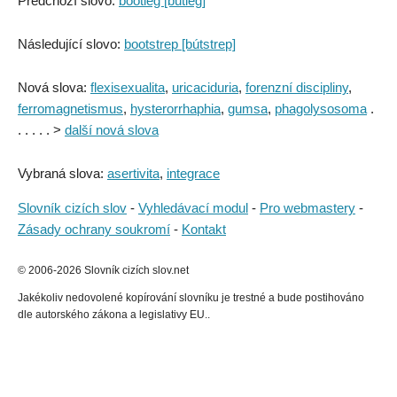
Předchozí slovo:
bootleg [bútleg]
Následující slovo:
bootstrep [bútstrep]
Nová slova:
flexisexualita
,
uricaciduria
,
forenzní discipliny
,
ferromagnetismus
,
hysterorrhaphia
,
gumsa
,
phagolysosoma
.
. . . . . >
další nová slova
Vybraná slova:
asertivita
,
integrace
Slovník cizích slov
-
Vyhledávací modul
-
Pro webmastery
-
Zásady ochrany soukromí
-
Kontakt
© 2006-2026 Slovník cizích slov.net
Jakékoliv nedovolené kopírování slovníku je trestné a bude postihováno
dle autorského zákona a legislativy EU..