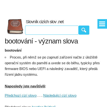
Slovník cizích slov .net
bootování - význam slova
bootování
Proces, při němž se po zapnutí zařízení načte z úložiště
operační systém do paměti a uvede se do běhu, typicky přes
firmware BIOS nebo UEFI a následný zavaděč, který předá
řízení jádru systému.
Naposledy jste navštívili
:
Předchozí cizí slovo
. . .
Následující cizí slovo