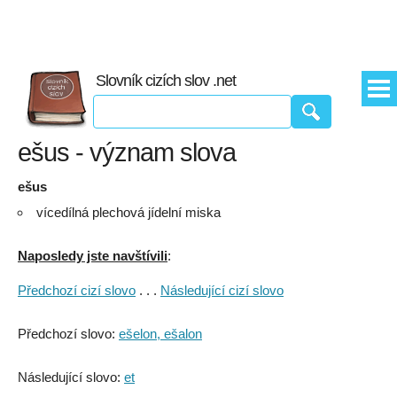
Slovník cizích slov .net
ešus - význam slova
ešus
vícedílná plechová jídelní miska
Naposledy jste navštívili
:
Předchozí cizí slovo
. . .
Následující cizí slovo
Předchozí slovo:
ešelon, ešalon
Následující slovo:
et