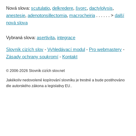
Nová slova:
scutulatio
,
delkredere
,
švorc
,
dactylolysis
,
anestesie
,
adenotonsillectomia
,
macrocheiria
. . . . . . >
další
nová slova
Vybraná slova:
asertivita
,
integrace
Slovník cizích slov
-
Vyhledávací modul
-
Pro webmastery
-
Zásady ochrany soukromí
-
Kontakt
© 2006-2026 Slovník cizích slov.net
Jakékoliv nedovolené kopírování slovníku je trestné a bude postihováno
dle autorského zákona a legislativy EU..