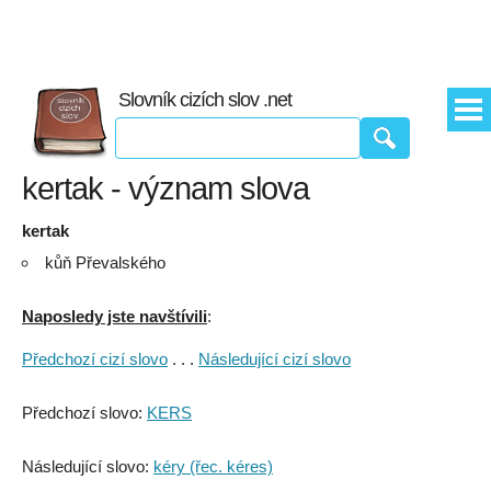
Slovník cizích slov .net
kertak - význam slova
kertak
kůň Převalského
Naposledy jste navštívili
:
Předchozí cizí slovo
. . .
Následující cizí slovo
Předchozí slovo:
KERS
Následující slovo:
kéry (řec. kéres)