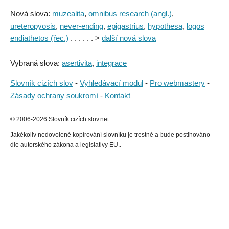
Nová slova:
muzealita
,
omnibus research (angl.)
,
ureteropyosis
,
never-ending
,
epigastrius
,
hypothesa
,
logos
endiathetos (řec.)
. . . . . . >
další nová slova
Vybraná slova:
asertivita
,
integrace
Slovník cizích slov
-
Vyhledávací modul
-
Pro webmastery
-
Zásady ochrany soukromí
-
Kontakt
© 2006-2026 Slovník cizích slov.net
Jakékoliv nedovolené kopírování slovníku je trestné a bude postihováno
dle autorského zákona a legislativy EU..