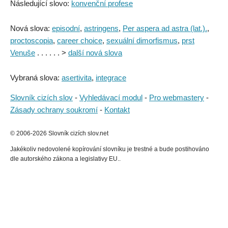
Následující slovo:
konvenční profese
Nová slova:
episodní
,
astringens
,
Per aspera ad astra (lat.).
,
proctoscopia
,
career choice
,
sexuální dimorfismus
,
prst
Venuše
. . . . . . >
další nová slova
Vybraná slova:
asertivita
,
integrace
Slovník cizích slov
-
Vyhledávací modul
-
Pro webmastery
-
Zásady ochrany soukromí
-
Kontakt
© 2006-2026 Slovník cizích slov.net
Jakékoliv nedovolené kopírování slovníku je trestné a bude postihováno
dle autorského zákona a legislativy EU..