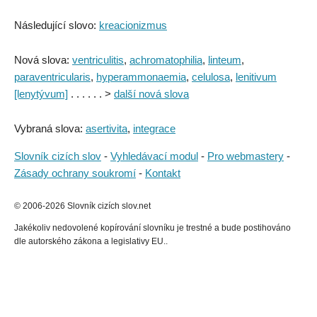
Následující slovo:
kreacionizmus
Nová slova:
ventriculitis
,
achromatophilia
,
linteum
,
paraventricularis
,
hyperammonaemia
,
celulosa
,
lenitivum
[lenytývum]
. . . . . . >
další nová slova
Vybraná slova:
asertivita
,
integrace
Slovník cizích slov
-
Vyhledávací modul
-
Pro webmastery
-
Zásady ochrany soukromí
-
Kontakt
© 2006-2026 Slovník cizích slov.net
Jakékoliv nedovolené kopírování slovníku je trestné a bude postihováno
dle autorského zákona a legislativy EU..