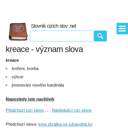
Slovník cizích slov .net
kreace - význam slova
kreace
tvoření, tvorba
výtvor
jmenování nového kardinála
Naposledy jste navštívili
:
Předchozí cizí slovo
. . .
Následující cizí slovo
Předchozí slovo:
krea zkratka ve zdravotnictví