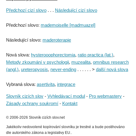
Předchozí cizí slovo
. . .
Následující cizí slovo
Předchozí slovo:
mademoiselle [madmuazel]
Následující slovo:
maderoterapie
Nová slova:
hysterooophorectomia
,
ratio practica (lat.)
,
Metody zkoumání v psychologii
,
muzealita
,
omnibus research
(angl.)
,
ureteropyosis
,
never-ending
. . . . . . >
další nová slova
Vybraná slova:
asertivita
,
integrace
Slovník cizích slov
-
Vyhledávací modul
-
Pro webmastery
-
Zásady ochrany soukromí
-
Kontakt
© 2006-2026 Slovník cizích slov.net
Jakékoliv nedovolené kopírování slovníku je trestné a bude postihováno
dle autorského zákona a legislativy EU..