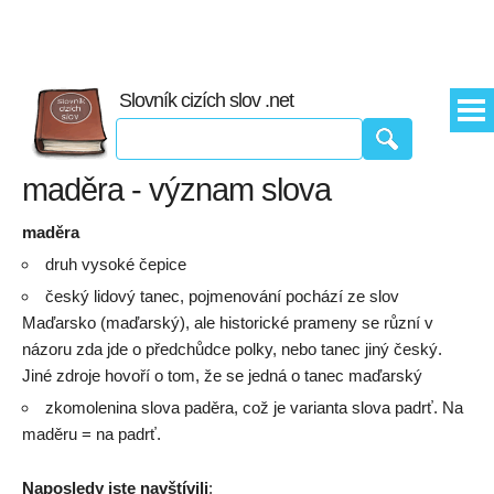
Slovník cizích slov .net
maděra - význam slova
maděra
druh vysoké čepice
český lidový tanec, pojmenování pochází ze slov
Maďarsko (maďarský), ale historické prameny se různí v
názoru zda jde o předchůdce polky, nebo tanec jiný český.
Jiné zdroje hovoří o tom, že se jedná o tanec maďarský
zkomolenina slova paděra, což je varianta slova padrť. Na
maděru = na padrť.
Naposledy jste navštívili
: