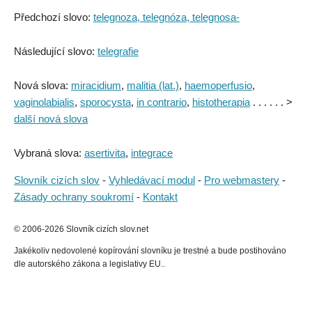
Předchozí slovo:
telegnoza, telegnóza, telegnosa-
Následující slovo:
telegrafie
Nová slova:
miracidium
,
malitia (lat.)
,
haemoperfusio
,
vaginolabialis
,
sporocysta
,
in contrario
,
histotherapia
. . . . . . >
další nová slova
Vybraná slova:
asertivita
,
integrace
Slovník cizích slov
-
Vyhledávací modul
-
Pro webmastery
-
Zásady ochrany soukromí
-
Kontakt
© 2006-2026 Slovník cizích slov.net
Jakékoliv nedovolené kopírování slovníku je trestné a bude postihováno
dle autorského zákona a legislativy EU..