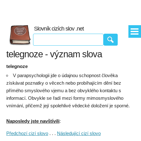
Slovník cizích slov .net
telegnoze - význam slova
telegnoze
V parapsychologii jde o údajnou schopnost člověka
získávat poznatky o věcech nebo probíhajícím dění bez
přímého smyslového vjemu a bez obvyklého kontaktu s
informací. Obvykle se řadí mezi formy mimosmyslového
vnímání, přičemž její spolehlivé vědecké doložení je sporné.
Naposledy jste navštívili
:
Předchozí cizí slovo
. . .
Následující cizí slovo