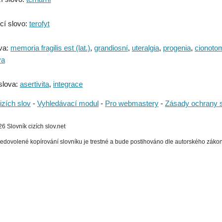
cí slovo:
terofyt
va:
memoria fragilis est (lat.)
,
grandiosní
,
uteralgia
,
progenia
,
cionoto
va
slova:
asertivita
,
integrace
izích slov
-
Vyhledávací modul
-
Pro webmastery
-
Zásady ochrany 
 Slovník cizích slov.net
edovolené kopírování slovníku je trestné a bude postihováno dle autorského zákona