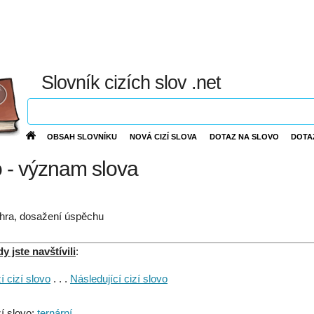
Slovník cizích slov .net
OBSAH SLOVNÍKU
NOVÁ CIZÍ SLOVA
DOTAZ NA SLOVO
DOTA
o - význam slova
hra, dosažení úspěchu
 jste navštívili
:
 cizí slovo
. . .
Následující cizí slovo
í slovo:
ternární