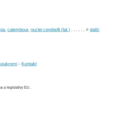
mia
,
calembour
,
nuclei cerebelli (lat.)
. . . . . . >
další
soukromí
-
Kontakt
 a legislativy EU..