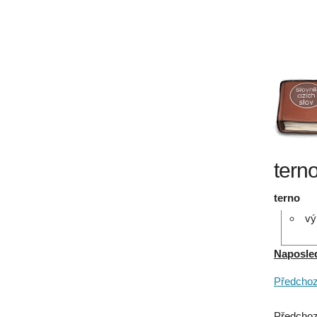
tern
terno
vý
Naposledy
Předchozí
Předchoz