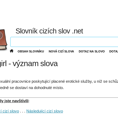
Slovník cizích slov .net
OBSAH SLOVNÍKU
NOVÁ CIZÍ SLOVA
DOTAZ NA SLOVO
DOTA
girl - význam slova
xuální pracovnice poskytující placené erotické služby, u níž se sch
ledně se dostaví na dohodnuté místo.
 jste navštívili
:
 cizí slovo
. . .
Následující cizí slovo