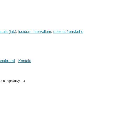
ula (lat.)
,
lucidum intervallum
,
obezita ženského
soukromí
-
Kontakt
 a legislativy EU..