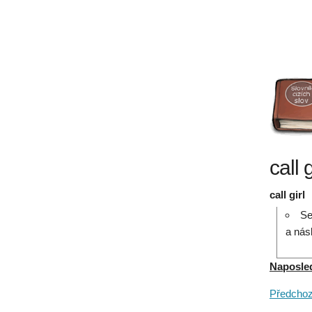
call 
call girl
Se
a nás
Naposledy
Předchozí