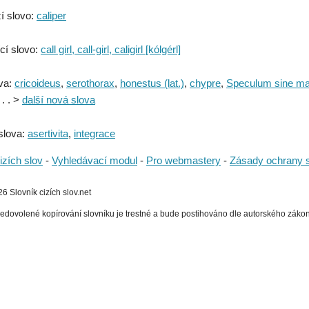
í slovo:
caliper
cí slovo:
call girl, call-girl, caligirl [kólgérl]
va:
cricoideus
,
serothorax
,
honestus (lat.)
,
chypre
,
Speculum sine mac
. . . >
další nová slova
slova:
asertivita
,
integrace
izích slov
-
Vyhledávací modul
-
Pro webmastery
-
Zásady ochrany 
 Slovník cizích slov.net
edovolené kopírování slovníku je trestné a bude postihováno dle autorského zákona