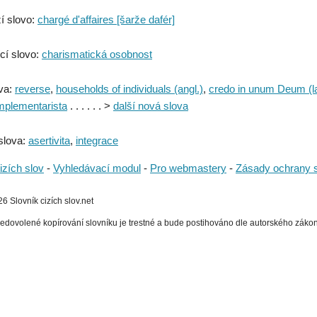
í slovo:
chargé d'affaires [šarže dafér]
cí slovo:
charismatická osobnost
va:
reverse
,
households of individuals (angl.)
,
credo in unum Deum (la
plementarista
. . . . . . >
další nová slova
slova:
asertivita
,
integrace
izích slov
-
Vyhledávací modul
-
Pro webmastery
-
Zásady ochrany 
 Slovník cizích slov.net
edovolené kopírování slovníku je trestné a bude postihováno dle autorského zákona