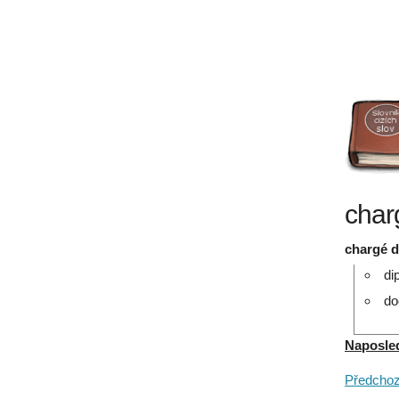
charg
chargé d'
di
do
Naposledy
Předchozí