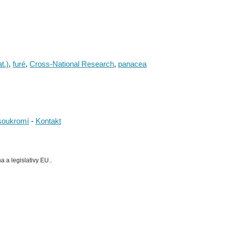
t.)
,
furé
,
Cross-National Research
,
panacea
soukromí
-
Kontakt
 a legislativy EU..