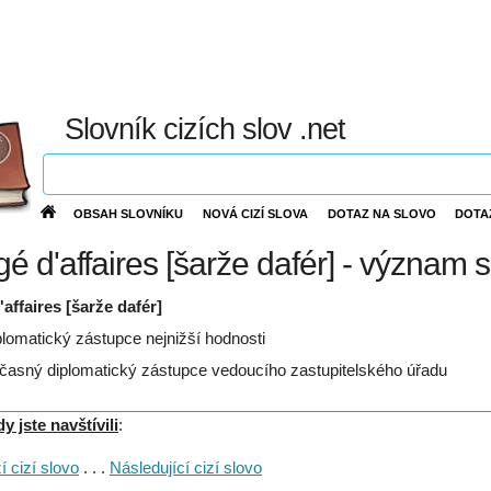
Slovník cizích slov .net
OBSAH SLOVNÍKU
NOVÁ CIZÍ SLOVA
DOTAZ NA SLOVO
DOTA
é d'affaires [šarže dafér] - význam 
affaires [šarže dafér]
plomatický zástupce nejnižší hodnosti
časný diplomatický zástupce vedoucího zastupitelského úřadu
 jste navštívili
:
 cizí slovo
. . .
Následující cizí slovo