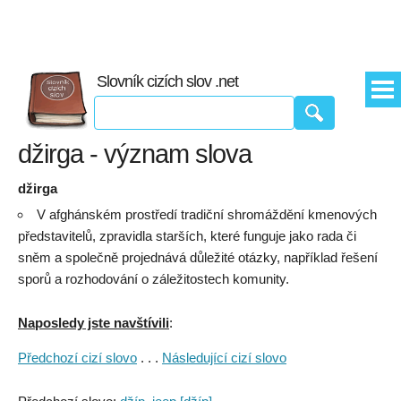
Slovník cizích slov .net
džirga - význam slova
džirga
V afghánském prostředí tradiční shromáždění kmenových
představitelů, zpravidla starších, které funguje jako rada či
sněm a společně projednává důležité otázky, například řešení
sporů a rozhodování o záležitostech komunity.
Naposledy jste navštívili
:
Předchozí cizí slovo
. . .
Následující cizí slovo