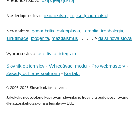
Předchozí slovo:
džíp, jeep [džíp]
Následující slovo:
džiu-džitsu, jiu-jitsu [džiu-džitsu]
Nová slova:
gonarthritis
,
osteoplasia
,
Lamblia
,
trophologia
,
junktimace
,
izogenita
,
mazdaismus
. . . . . . >
další nová slova
Vybraná slova:
asertivita
,
integrace
Slovník cizích slov
-
Vyhledávací modul
-
Pro webmastery
-
Zásady ochrany soukromí
-
Kontakt
© 2006-2026 Slovník cizích slov.net
Jakékoliv nedovolené kopírování slovníku je trestné a bude postihováno
dle autorského zákona a legislativy EU..