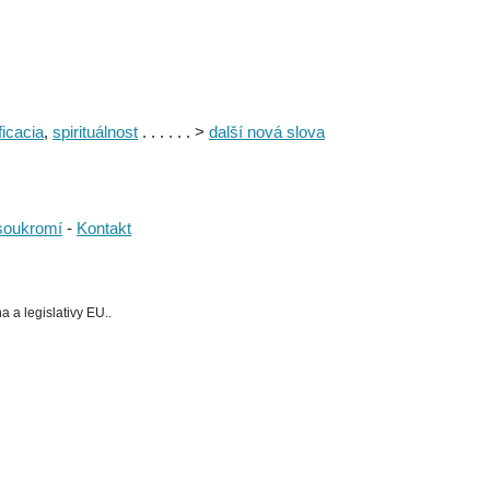
ficacia
,
spirituálnost
. . . . . . >
další nová slova
soukromí
-
Kontakt
 a legislativy EU..