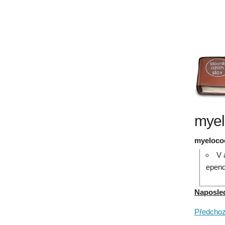
myel
myelocoe
V 
epen
Naposledy
Předchozí