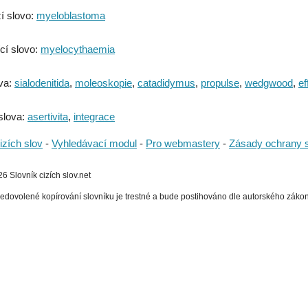
í slovo:
myeloblastoma
cí slovo:
myelocythaemia
va:
sialodenitida
,
moleoskopie
,
catadidymus
,
propulse
,
wedgwood
,
ef
slova:
asertivita
,
integrace
izích slov
-
Vyhledávací modul
-
Pro webmastery
-
Zásady ochrany 
 Slovník cizích slov.net
edovolené kopírování slovníku je trestné a bude postihováno dle autorského zákona