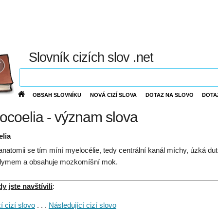
Slovník cizích slov .net
OBSAH SLOVNÍKU
NOVÁ CIZÍ SLOVA
DOTAZ NA SLOVO
DOTA
ocoelia - význam slova
lia
anatomii se tím míní myelocélie, tedy centrální kanál míchy, úzká dutin
dymem a obsahuje mozkomíšní mok.
 jste navštívili
:
 cizí slovo
. . .
Následující cizí slovo