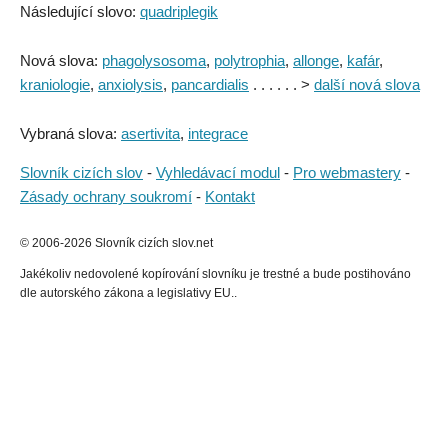
Následující slovo:
quadriplegik
Nová slova:
phagolysosoma
,
polytrophia
,
allonge
,
kafár
,
kraniologie
,
anxiolysis
,
pancardialis
. . . . . . >
další nová slova
Vybraná slova:
asertivita
,
integrace
Slovník cizích slov
-
Vyhledávací modul
-
Pro webmastery
-
Zásady ochrany soukromí
-
Kontakt
© 2006-2026 Slovník cizích slov.net
Jakékoliv nedovolené kopírování slovníku je trestné a bude postihováno
dle autorského zákona a legislativy EU..