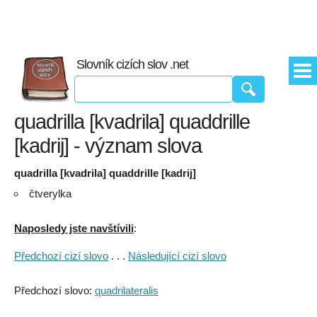
Slovník cizích slov .net
quadrilla [kvadrila] quaddrille
[kadrij] - význam slova
quadrilla [kvadrila] quaddrille [kadrij]
čtverylka
Naposledy jste navštívili
:
Předchozí cizí slovo
. . .
Následující cizí slovo
Předchozí slovo:
quadrilateralis