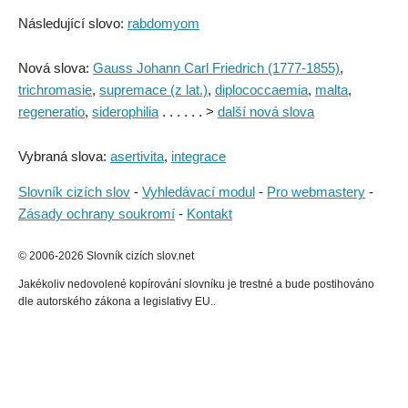
Následující slovo:
rabdomyom
Nová slova:
Gauss Johann Carl Friedrich (1777-1855)
,
trichromasie
,
supremace (z lat.)
,
diplococcaemia
,
malta
,
regeneratio
,
siderophilia
. . . . . . >
další nová slova
Vybraná slova:
asertivita
,
integrace
Slovník cizích slov
-
Vyhledávací modul
-
Pro webmastery
-
Zásady ochrany soukromí
-
Kontakt
© 2006-2026 Slovník cizích slov.net
Jakékoliv nedovolené kopírování slovníku je trestné a bude postihováno
dle autorského zákona a legislativy EU..