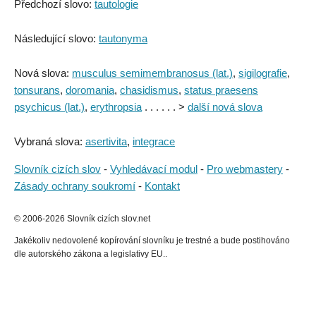
Předchozí slovo:
tautologie
Následující slovo:
tautonyma
Nová slova:
musculus semimembranosus (lat.)
,
sigilografie
,
tonsurans
,
doromania
,
chasidismus
,
status praesens
psychicus (lat.)
,
erythropsia
. . . . . . >
další nová slova
Vybraná slova:
asertivita
,
integrace
Slovník cizích slov
-
Vyhledávací modul
-
Pro webmastery
-
Zásady ochrany soukromí
-
Kontakt
© 2006-2026 Slovník cizích slov.net
Jakékoliv nedovolené kopírování slovníku je trestné a bude postihováno
dle autorského zákona a legislativy EU..