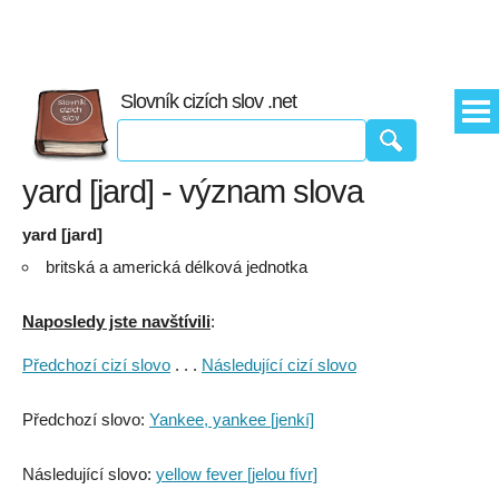
Slovník cizích slov .net
yard [jard] - význam slova
yard [jard]
britská a americká délková jednotka
Naposledy jste navštívili
:
Předchozí cizí slovo
. . .
Následující cizí slovo
Předchozí slovo:
Yankee, yankee [jenkí]
Následující slovo:
yellow fever [jelou fívr]