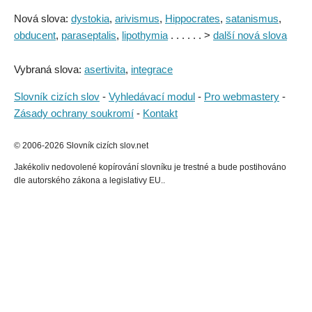
Nová slova:
dystokia
,
arivismus
,
Hippocrates
,
satanismus
,
obducent
,
paraseptalis
,
lipothymia
. . . . . . >
další nová slova
Vybraná slova:
asertivita
,
integrace
Slovník cizích slov
-
Vyhledávací modul
-
Pro webmastery
-
Zásady ochrany soukromí
-
Kontakt
© 2006-2026 Slovník cizích slov.net
Jakékoliv nedovolené kopírování slovníku je trestné a bude postihováno
dle autorského zákona a legislativy EU..