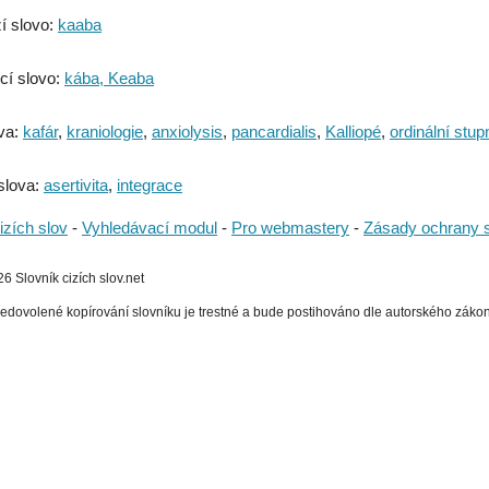
í slovo:
kaaba
cí slovo:
kába, Keaba
va:
kafár
,
kraniologie
,
anxiolysis
,
pancardialis
,
Kalliopé
,
ordinální stup
slova:
asertivita
,
integrace
izích slov
-
Vyhledávací modul
-
Pro webmastery
-
Zásady ochrany 
 Slovník cizích slov.net
edovolené kopírování slovníku je trestné a bude postihováno dle autorského zákona