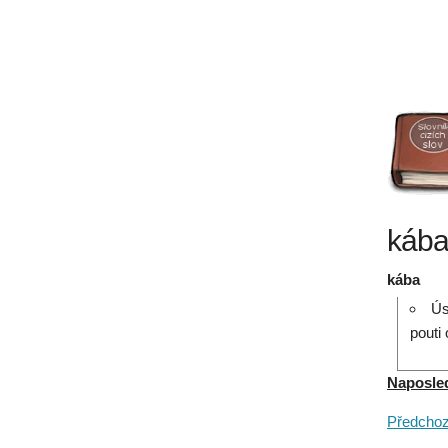
kába
kába
Ús
pouti
Naposledy
Předchozí