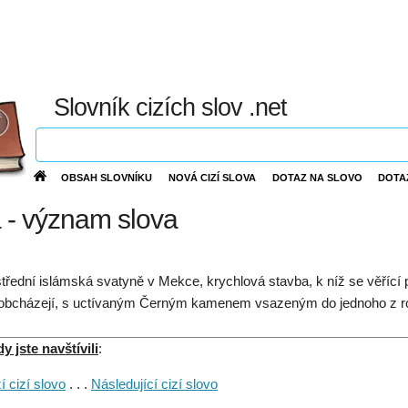
Slovník cizích slov .net
OBSAH SLOVNÍKU
NOVÁ CIZÍ SLOVA
DOTAZ NA SLOVO
DOTA
 - význam slova
třední islámská svatyně v Mekce, krychlová stavba, k níž se věřící p
 obcházejí, s uctívaným Černým kamenem vsazeným do jednoho z r
 jste navštívili
:
 cizí slovo
. . .
Následující cizí slovo