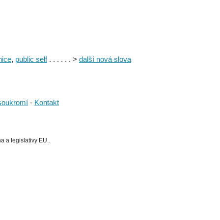
nice
,
public self
. . . . . . >
další nová slova
soukromí
-
Kontakt
 a legislativy EU..