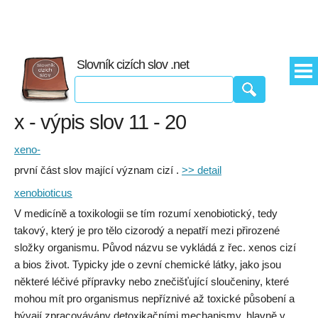
Slovník cizích slov .net
x - výpis slov 11 - 20
xeno-
první část slov mající význam cizí .
>> detail
xenobioticus
V medicíně a toxikologii se tím rozumí xenobiotický, tedy
takový, který je pro tělo cizorodý a nepatří mezi přirozené
složky organismu. Původ názvu se vykládá z řec. xenos cizí
a bios život. Typicky jde o zevní chemické látky, jako jsou
některé léčivé přípravky nebo znečišťující sloučeniny, které
mohou mít pro organismus nepříznivé až toxické působení a
bývají zpracovávány detoxikačními mechanismy, hlavně v