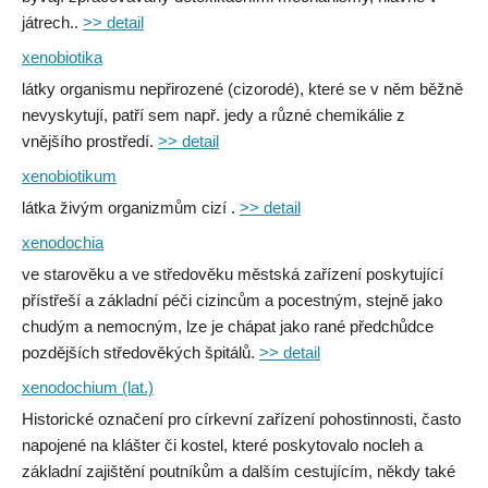
játrech..
>> detail
xenobiotika
látky organismu nepřirozené (cizorodé), které se v něm běžně
nevyskytují, patří sem např. jedy a různé chemikálie z
vnějšího prostředí.
>> detail
xenobiotikum
látka živým organizmům cizí .
>> detail
xenodochia
ve starověku a ve středověku městská zařízení poskytující
přístřeší a základní péči cizincům a pocestným, stejně jako
chudým a nemocným, lze je chápat jako rané předchůdce
pozdějších středověkých špitálů.
>> detail
xenodochium (lat.)
Historické označení pro církevní zařízení pohostinnosti, často
napojené na klášter či kostel, které poskytovalo nocleh a
základní zajištění poutníkům a dalším cestujícím, někdy také