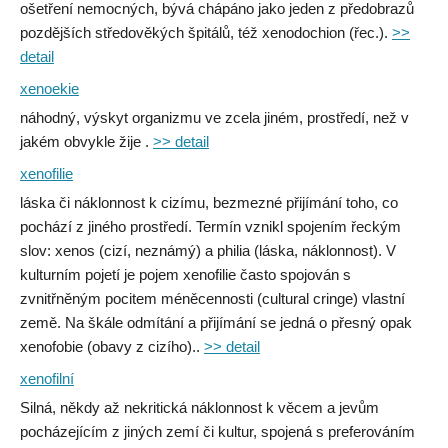
ošetření nemocných, bývá chápáno jako jeden z předobrazů
pozdějších středověkých špitálů, též xenodochion (řec.).
>>
detail
xenoekie
náhodný, výskyt organizmu ve zcela jiném, prostředí, než v
jakém obvykle žije .
>> detail
xenofilie
láska či náklonnost k cizímu, bezmezné přijímání toho, co
pochází z jiného prostředí. Termín vznikl spojením řeckým
slov: xenos (cizí, neznámý) a philia (láska, náklonnost). V
kulturním pojetí je pojem xenofilie často spojován s
zvnitřněným pocitem méněcennosti (cultural cringe) vlastní
země. Na škále odmítání a přijímání se jedná o přesný opak
xenofobie (obavy z cizího)..
>> detail
xenofilní
Silná, někdy až nekritická náklonnost k věcem a jevům
pocházejícím z jiných zemí či kultur, spojená s preferováním