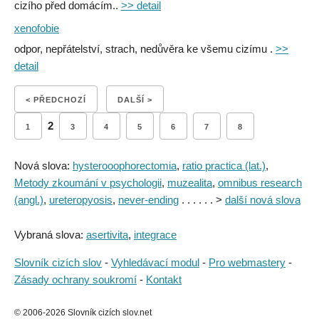
cizího před domácím..
>> detail
xenofobie
odpor, nepřátelství, strach, nedůvěra ke všemu cizímu .
>>
detail
< PŘEDCHOZÍ
DALŠÍ >
2
1
3
4
5
6
7
8
Nová slova:
hysterooophorectomia
,
ratio practica (lat.)
,
Metody zkoumání v psychologii
,
muzealita
,
omnibus research
(angl.)
,
ureteropyosis
,
never-ending
. . . . . . >
další nová slova
Vybraná slova:
asertivita
,
integrace
Slovník cizích slov
-
Vyhledávací modul
-
Pro webmastery
-
Zásady ochrany soukromí
-
Kontakt
© 2006-2026 Slovník cizích slov.net