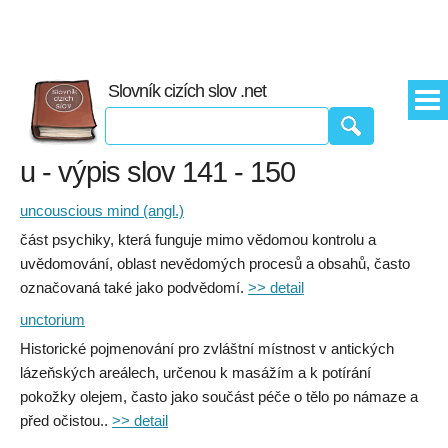
Slovník cizích slov .net
u - výpis slov 141 - 150
uncouscious mind (angl.)
část psychiky, která funguje mimo vědomou kontrolu a
uvědomování, oblast nevědomých procesů a obsahů, často
označovaná také jako podvědomí.
>> detail
unctorium
Historické pojmenování pro zvláštní místnost v antických
lázeňských areálech, určenou k masážím a k potírání
pokožky olejem, často jako součást péče o tělo po námaze a
před očistou..
>> detail