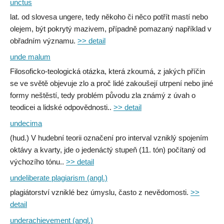
unctus
lat. od slovesa ungere, tedy někoho či něco potřít mastí nebo
olejem, být pokrytý mazivem, případně pomazaný například v
obřadním významu.
>> detail
unde malum
Filosoficko‑teologická otázka, která zkoumá, z jakých příčin
se ve světě objevuje zlo a proč lidé zakoušejí utrpení nebo jiné
formy neštěstí, tedy problém původu zla známý z úvah o
teodicei a lidské odpovědnosti..
>> detail
undecima
(hud.) V hudební teorii označení pro interval vzniklý spojením
oktávy a kvarty, jde o jedenáctý stupeň (11. tón) počítaný od
výchozího tónu..
>> detail
undeliberate plagiarism (angl.)
plagiátorství vzniklé bez úmyslu, často z nevědomosti.
>>
detail
underachievement (angl.)