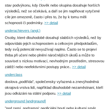
stav podvýkonu, kdy člověk nebo skupina dosahuje horších
výsledků, než se očekává, a daří se jim naplňovat vytyčené
cíle jen omezeně, často i přes to, že by k tomu měli
schopnosti či podmínky.
>> detail
underachievers (angl.)
Osoby, které dlouhodobě dosahují slabších výsledků, než by
odpovídalo jejich schopnostem a celkovým předpokladům,
tedy svůj potenciál nevyužívají naplno. Často se to projeví
třeba při učení nebo plnění náročnějších úkolů a může to
souviset s nízkou motivací, nevhodným prostředím, stresovou
zátěží nebo neefektivními postupy práce..
>> detail
underclass
doslova „podtřída“, společensky vyřazená a znevýhodněná
okrajová vrstva lidí, například dlouhodobě nezaměstnaní, kteří
jsou odkázáni na státní podporu.
>> detail
underground [andrgraund]
"pod zemí, podzemní; neoficiální hnutí nebo kulturní směr,