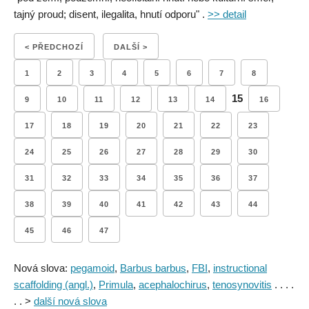
tajný proud; disent, ilegalita, hnutí odporu" .
>> detail
< PŘEDCHOZÍ
DALŠÍ >
1
2
3
4
5
6
7
8
15
9
10
11
12
13
14
16
17
18
19
20
21
22
23
24
25
26
27
28
29
30
31
32
33
34
35
36
37
38
39
40
41
42
43
44
45
46
47
Nová slova:
pegamoid
,
Barbus barbus
,
FBI
,
instructional
scaffolding (angl.)
,
Primula
,
acephalochirus
,
tenosynovitis
. . . .
. . >
další nová slova