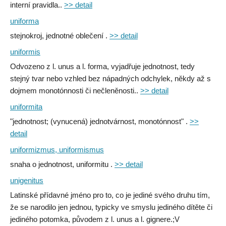
interní pravidla..
>> detail
uniforma
stejnokroj, jednotné oblečení .
>> detail
uniformis
Odvozeno z l. unus a l. forma, vyjadřuje jednotnost, tedy
stejný tvar nebo vzhled bez nápadných odchylek, někdy až s
dojmem monotónnosti či nečleněnosti..
>> detail
uniformita
"jednotnost; (vynucená) jednotvárnost, monotónnost" .
>>
detail
uniformizmus, uniformismus
snaha o jednotnost, uniformitu .
>> detail
unigenitus
Latinské přídavné jméno pro to, co je jediné svého druhu tím,
že se narodilo jen jednou, typicky ve smyslu jediného dítěte či
jediného potomka, původem z l. unus a l. gignere.;V