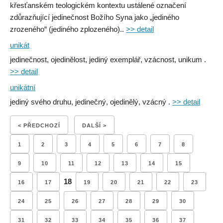
křesťanském teologickém kontextu ustálené označení
zdůrazňující jedinečnost Božího Syna jako „jediného
zrozeného“ (jediného zplozeného)..
>> detail
unikát
jedinečnost, ojedinělost, jediný exemplář, vzácnost, unikum .
>> detail
unikátní
jediný svého druhu, jedinečný, ojedinělý, vzácný .
>> detail
< PŘEDCHOZÍ
DALŠÍ >
1
2
3
4
5
6
7
8
9
10
11
12
13
14
15
18
16
17
19
20
21
22
23
24
25
26
27
28
29
30
31
32
33
34
35
36
37