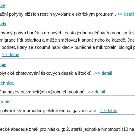
axe
tační pohyby nižších rostlin vyvolané elektrickým proudem .
>> detail
axis
tovaný pohyb buněk a drobných, často jednobuněčných organismů vy
h migrace řídí polaritou a může směřovat k anodě nebo ke katodě. Jd
í podnět, který se zkoumá například v buněčné a mikrobiální biologii
.
>> detail
ypie
rolytické zhotovování tiskových desek a štočků .
>> detail
echnika
čný název galvanických výrobních postupů .
>> detail
erapie
 galvanickým proudem, elektroléčba, galvanizace .
>> detail
 řecké abecedě znak pro hlásku g; 2. starší jednotka hmotnosti (10 na 