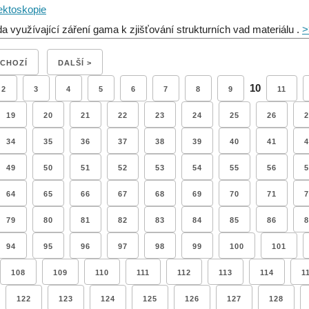
ktoskopie
a využívající záření gama k zjišťování strukturních vad materiálu .
>
DCHOZÍ
DALŠÍ >
10
2
3
4
5
6
7
8
9
11
19
20
21
22
23
24
25
26
2
34
35
36
37
38
39
40
41
4
49
50
51
52
53
54
55
56
5
64
65
66
67
68
69
70
71
7
79
80
81
82
83
84
85
86
8
94
95
96
97
98
99
100
101
108
109
110
111
112
113
114
1
122
123
124
125
126
127
128