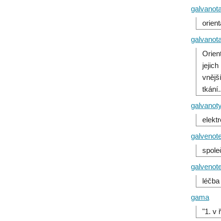
galvanot
orien
galvanot
Orien
jejic
vnějš
tkání.
galvanot
elekt
galvenot
spole
galvenot
léčba
gama
"1. v