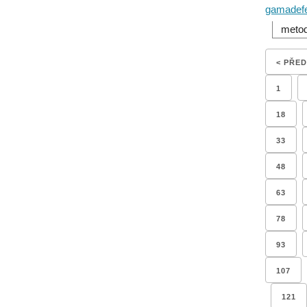
gamadefe
metod
< PŘE
1
18
33
48
63
78
93
107
121