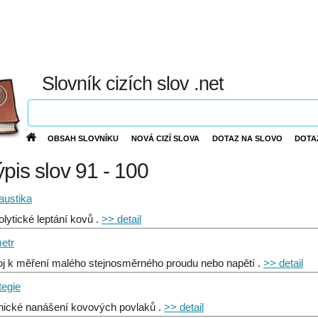
Slovník cizích slov .net
OBSAH SLOVNÍKU
NOVÁ CIZÍ SLOVA
DOTAZ NA SLOVO
DOTA
ýpis slov 91 - 100
austika
olytické leptání kovů .
>> detail
etr
roj k měření malého stejnosměrného proudu nebo napětí .
>> detail
tegie
nické nanášení kovových povlaků .
>> detail