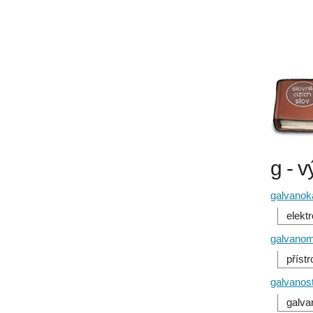
g - v
galvanok
elektr
galvanom
příst
galvanos
galva