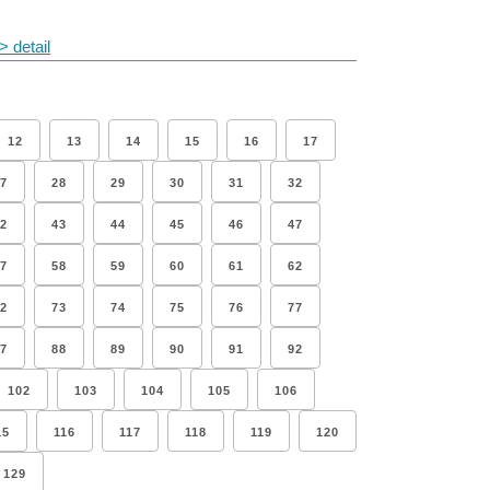
> detail
12
13
14
15
16
17
7
28
29
30
31
32
2
43
44
45
46
47
7
58
59
60
61
62
2
73
74
75
76
77
7
88
89
90
91
92
102
103
104
105
106
15
116
117
118
119
120
129