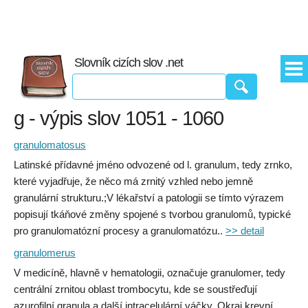
Slovník cizích slov .net
g - výpis slov 1051 - 1060
granulomatosus
Latinské přídavné jméno odvozené od l. granulum, tedy zrnko,
které vyjadřuje, že něco má zrnitý vzhled nebo jemně
granulární strukturu.;V lékařství a patologii se tímto výrazem
popisují tkáňové změny spojené s tvorbou granulomů, typické
pro granulomatózní procesy a granulomatózu..
>> detail
granulomerus
V medicíně, hlavně v hematologii, označuje granulomer, tedy
centrální zrnitou oblast trombocytu, kde se soustřeďují
azurofilní granula a další intracelulární váčky. Okraj krevní