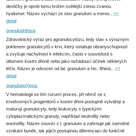
destičky je oproti tomu tvořen světlejší zónou zvanou
hyalomer. Název vychází ze slov granulum a meros..
>>
detail
granulophthisis
Zdravotnický výraz pro agranulocytózu, tedy stav s výrazným
poklesem granulocytů v krvi, který oslabuje obranyschopnost
a zvyšuje náchylnost k infekcím, často v souvislosti s
útlumem kostní dřeně nebo jako nežádoucí účinek některých
léčiv. Název je odvozen od lat. granulum a řec. fthisis..
>>
detail
granulopo(i)esis
V hematologii se tím rozumí proces, při němž se z
krvetvorných progenitorů v kostní dřeni postupně vytvářejí a
maturují granulocyty, tedy leukocyty s typickými
cytoplazmatickými granuly, například neutrofily nebo
eosinofily. Název souvisí s l. granulum a zahrnuje jak samotné
vznikání buněk, tak jejich postupnou diferenciaci do funkčně