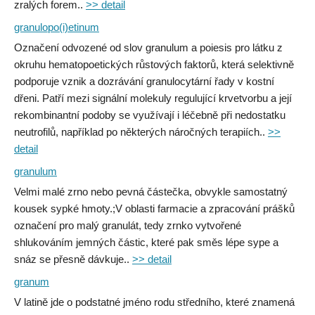
zralých forem..
>> detail
granulopo(i)etinum
Označení odvozené od slov granulum a poiesis pro látku z
okruhu hematopoetických růstových faktorů, která selektivně
podporuje vznik a dozrávání granulocytární řady v kostní
dřeni. Patří mezi signální molekuly regulující krvetvorbu a její
rekombinantní podoby se využívají i léčebně při nedostatku
neutrofilů, například po některých náročných terapiích..
>>
detail
granulum
Velmi malé zrno nebo pevná částečka, obvykle samostatný
kousek sypké hmoty.;V oblasti farmacie a zpracování prášků
označení pro malý granulát, tedy zrnko vytvořené
shlukováním jemných částic, které pak směs lépe sype a
snáz se přesně dávkuje..
>> detail
granum
V latině jde o podstatné jméno rodu středního, které znamená