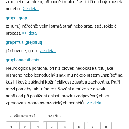
zrno nebo semínko, případně i malou částici či drobný kousek
něčeho..
>> detail
grapa, grap
(z rum.) nářečně: velmi strmá stráň nebo sráz, strž, rokle či
propast.
>> detail
grapefruit [grejpfrut]
jižní ovoce, grep .
>> detail
graphanaesthesia
Neurologická porucha, při níž člověk nedokáže určit, jaké
písmeno nebo jednoduchý znak mu někdo prstem „napíše“ na
kůži, i když základní kožní citlivost zůstává zachována. Patří
mezi poruchy taktilního rozlišování a může se objevit
například při postižení oblastí mozku zodpovědných za
zpracování somatosenzorických podnětů..
>> detail
< PŘEDCHOZÍ
DALŠÍ >
1
2
3
4
5
6
7
8