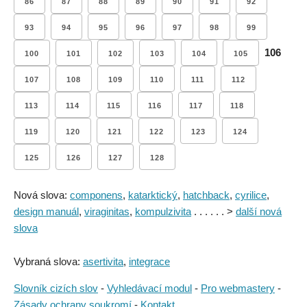
86
87
88
89
90
91
92
93
94
95
96
97
98
99
106
100
101
102
103
104
105
107
108
109
110
111
112
113
114
115
116
117
118
119
120
121
122
123
124
125
126
127
128
Nová slova:
componens
,
katarktický
,
hatchback
,
cyrilice
,
design manuál
,
viraginitas
,
kompulzivita
. . . . . . >
další nová
slova
Vybraná slova:
asertivita
,
integrace
Slovník cizích slov
-
Vyhledávací modul
-
Pro webmastery
-
Zásady ochrany soukromí
-
Kontakt