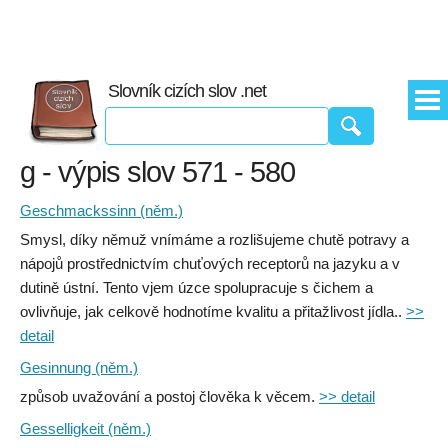
Slovník cizích slov .net
g - výpis slov 571 - 580
Geschmackssinn (něm.)
Smysl, díky němuž vnímáme a rozlišujeme chutě potravy a
nápojů prostřednictvím chuťových receptorů na jazyku a v
dutině ústní. Tento vjem úzce spolupracuje s čichem a
ovlivňuje, jak celkově hodnotíme kvalitu a přitažlivost jídla..
>>
detail
Gesinnung (něm.)
způsob uvažování a postoj člověka k věcem.
>> detail
Gesselligkeit (něm.)