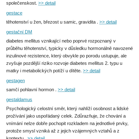
společenskost.
>> detail
gestace
těhotenství u žen, březost u samic, gravidita .
>> detail
gestační DM
diabetes mellitus vznikající nebo poprvé rozpoznaný v
průběhu těhotenství, typicky v důsledku hormonálně navozené
inzulinové rezistence, který obvykle po porodu ustupuje, ale
zvyšuje pozdější riziko rozvoje diabetes mellitus 2. typu u
matky i metabolických potíží u dítěte.
>> detail
gestagen
samčí pohlavní hormon .
>> detail
gestaldamus
Psychologický celostní směr, který nahlíží osobnost a lidské
prožívání jako uspořádaný celek. Zdůrazňuje, že chování a
vnímání nelze dobře pochopit rozkladem na jednotlivé prvky,
protože smysl vzniká až z jejich vzájemných vztahů a z
kontextu..
>> detail