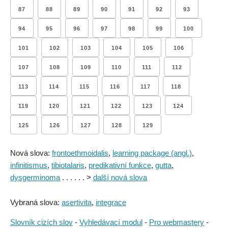
87
88
89
90
91
92
93
94
95
96
97
98
99
100
101
102
103
104
105
106
107
108
109
110
111
112
113
114
115
116
117
118
119
120
121
122
123
124
125
126
127
128
129
Nová slova:
frontoethmoidalis
,
learning package (angl.)
,
infinitismus
,
tibiotalaris
,
predikativní funkce
,
gutta
,
dysgerminoma
. . . . . . >
další nová slova
Vybraná slova:
asertivita
,
integrace
Slovník cizích slov
-
Vyhledávací modul
-
Pro webmastery
-