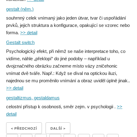
gestalt (něm.)
souhrnný celek vnímaný jako jeden útvar, tvar či uspořádání
prvků, jejich struktura a konfigurace, opakující se vzorec nebo
forma.
>> detail
Gestalt switch
Psychologický efekt, při němž se naše interpretace toho, co
vidíme, náhle „překlopí“ do jiné podoby – například u
dvojznačného obrázku začneme místo vázy zničehonic
vnímat dvě tváře. Např.: Když se díval na optickou iluzi,
najednou se mu proměnilo vnímání a obraz uviděl úplně jinak..
>> detail
gestaltizmus, gestaldamus
celostní přístup k osobnosti, směr zejm. v psychologii .
>>
detail
< PŘEDCHOZÍ
DALŠÍ >