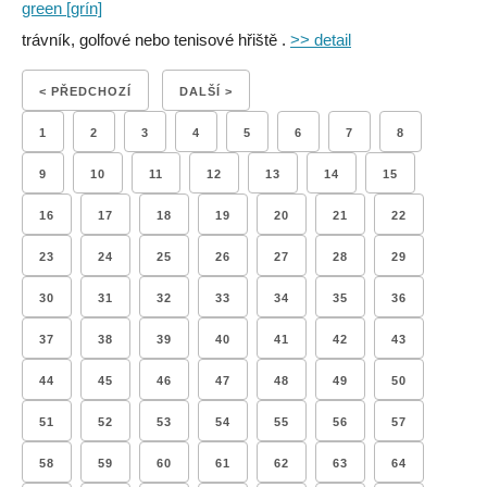
green [grín]
trávník, golfové nebo tenisové hřiště .
>> detail
< PŘEDCHOZÍ
DALŠÍ >
1
2
3
4
5
6
7
8
9
10
11
12
13
14
15
16
17
18
19
20
21
22
23
24
25
26
27
28
29
30
31
32
33
34
35
36
37
38
39
40
41
42
43
44
45
46
47
48
49
50
51
52
53
54
55
56
57
58
59
60
61
62
63
64