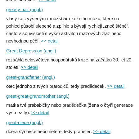
greasy hair (angl.)
vlasy se zvýšeným množstvím kožního mazu, které na
pohled působí ulepeně a zplihle a bývají rychleji „znečištěné“,
často v souvislosti s vyšší aktivitou mazových žláz nebo
nevhodnou péčí.
>> detail
Great Depression (angl.)
rozsáhlá celosvětová hospodářská krize na začátku 30. let 20.
století.
>> detail
great-grandfather (angl.)
otec jednoho z tvých prarodičů, tedy pradědeček.
>> detail
great-great-grandmother (angl.)
matka tvé prababičky nebo pradědečka (žena o čtyři generace
výš než ty).
>> detail
great-niece (angl.)
dcera synovce nebo neteře, tedy praneteř.
>> detail