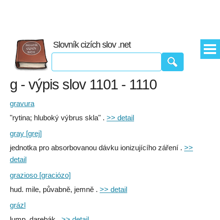
Slovník cizích slov .net
g - výpis slov 1101 - 1110
gravura
"rytina; hluboký výbrus skla" .
>> detail
gray [grej]
jednotka pro absorbovanou dávku ionizujícího záření .
>>
detail
grazioso [graciózo]
hud. mile, půvabně, jemně .
>> detail
grázl
lump, darebák .
>> detail