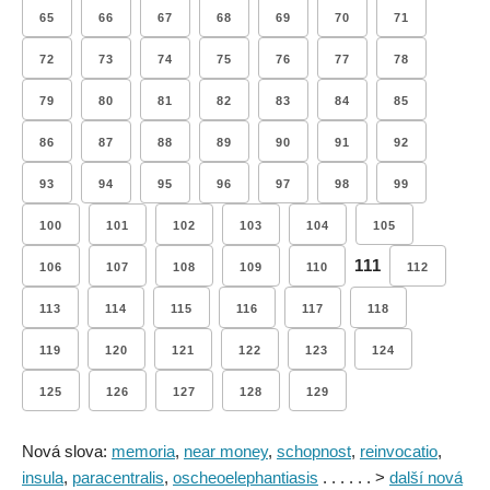
65
66
67
68
69
70
71
72
73
74
75
76
77
78
79
80
81
82
83
84
85
86
87
88
89
90
91
92
93
94
95
96
97
98
99
100
101
102
103
104
105
111
106
107
108
109
110
112
113
114
115
116
117
118
119
120
121
122
123
124
125
126
127
128
129
Nová slova:
memoria
,
near money
,
schopnost
,
reinvocatio
,
insula
,
paracentralis
,
oscheoelephantiasis
. . . . . . >
další nová