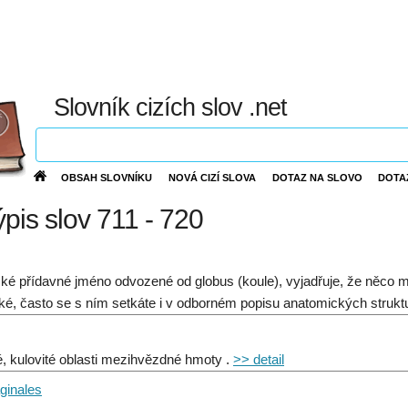
Slovník cizích slov .net
OBSAH SLOVNÍKU
NOVÁ CIZÍ SLOVA
DOTAZ NA SLOVO
DOTA
ýpis slov 711 - 720
ské přídavné jméno odvozené od globus (koule), vyjadřuje, že něco m
cké, často se s ním setkáte i v odborném popisu anatomických strukt
, kulovité oblasti mezihvězdné hmoty .
>> detail
aginales