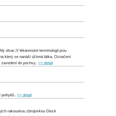
lý útvar.;V lékárenské terminologii jsou
 na který se nanáší účinná látka. Označení
 k zavedení do pochvy..
>> detail
ní pohybů..
>> detail
ěných rakouskou zbrojovkou Glock