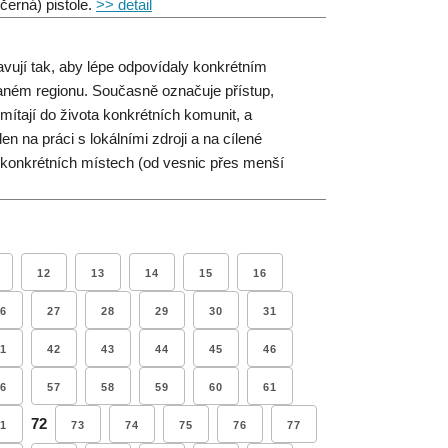
černá) pistole.
>> detail
avují tak, aby lépe odpovídaly konkrétním
aném regionu. Současně označuje přístup,
ítají do života konkrétních komunit, a
den na práci s lokálními zdroji a na cílené
v konkrétních místech (od vesnic přes menší
12
13
14
15
16
6
27
28
29
30
31
1
42
43
44
45
46
6
57
58
59
60
61
72
1
73
74
75
76
77