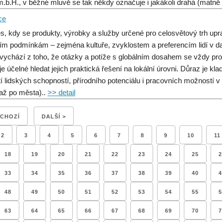
.b.H., v běžné mluvě se tak někdy označuje i jakákoli drahá (matně 
ce
s, kdy se produkty, výrobky a služby určené pro celosvětový trh upr
ím podmínkám – zejména kultuře, zvyklostem a preferencím lidí v d
 vychází z toho, že otázky a potíže s globálním dosahem se vždy prom
je účelné hledat jejich praktická řešení na lokální úrovni. Důraz je kla
tí lidských schopností, přírodního potenciálu i pracovních možností 
až po města)..
>> detail
DCHOZÍ
DALŠÍ >
2
3
4
5
6
7
8
9
10
11
18
19
20
21
22
23
24
25
2
33
34
35
36
37
38
39
40
4
48
49
50
51
52
53
54
55
5
63
64
65
66
67
68
69
70
7