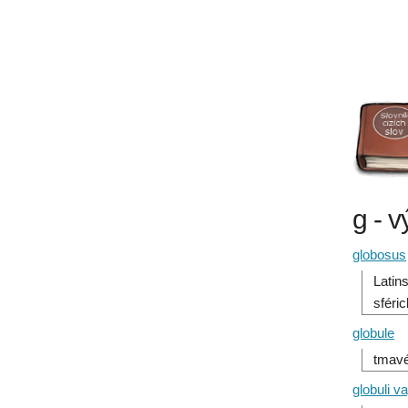
g - v
globosus
Latin
sféri
globule
tmavé
globuli v