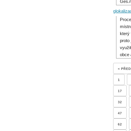
Ges.m
glokaliza
Proce
místn
který
proto 
využi
obce 
< PŘE
1
17
32
47
62