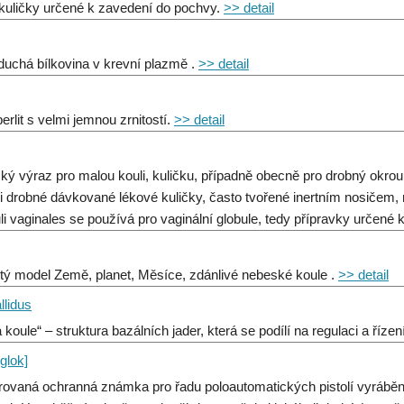
kuličky určené k zavedení do pochvy.
>> detail
duchá bílkovina v krevní plazmě .
>> detail
 perlit s velmi jemnou zrnitostí.
>> detail
ský výraz pro malou kouli, kuličku, případně obecně pro drobný okrouh
li drobné dávkované lékové kuličky, často tvořené inertním nosičem,
li vaginales se používá pro vaginální globule, tedy přípravky určené
itý model Země, planet, Měsíce, zdánlivé nebeské koule .
>> detail
llidus
 koule“ – struktura bazálních jader, která se podílí na regulaci a říze
glok]
trovaná ochranná známka pro řadu poloautomatických pistolí vyráb