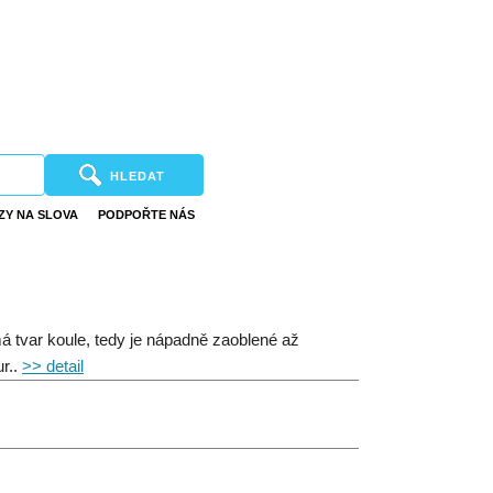
HLEDAT
ZY NA SLOVA
PODPOŘTE NÁS
á tvar koule, tedy je nápadně zaoblené až
ur..
>> detail