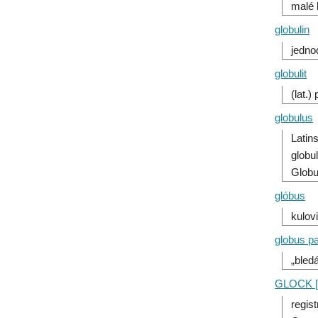
malé 
globulin
jedno
globulit
(lat.)
globulus
Latin
globu
Globu
glóbus
kulov
globus pa
„bledá
GLOCK [
regis