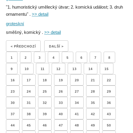
"1. humoristický umělecký útvar; 2. komická událost; 3. druh
ornamentu" .
>> detail
groteskní
směšný, komický .
>> detail
< PŘEDCHOZÍ
DALŠÍ >
1
2
3
4
5
6
7
8
9
10
11
12
13
14
15
16
17
18
19
20
21
22
23
24
25
26
27
28
29
30
31
32
33
34
35
36
37
38
39
40
41
42
43
44
45
46
47
48
49
50