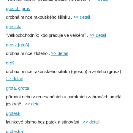
grosch [groš]
drobná mince rakouského šilinku .
>> detail
grosista
"velkoobchodník; kdo pracuje ve velkém" .
>> detail
grosz [groš]
drobná mince złotého .
>> detail
groš
drobná mince rakouského šilinku (grosch) a złotého (grosz) .
>> detail
grota, grotta
přírodní nebo v renesančních a barokních zahradách umělá
jeskyně .
>> detail
grotesk
latinkové písmo bez patek a stínování .
>> detail
groteska