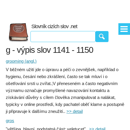
Slovník cizích slov .net
g - výpis slov 1141 - 1150
grooming (angl.)
V běžném užití jde o úpravu a péči o zevnějšek, například o
hygienu, česání nebo zkrášlení, často se tak mluví i o
ošetřování srsti u zvířat.;V přeneseném a často negativním
významu označuje promyšlené navazování kontaktu a
získávání důvěry s cílem člověka zmanipulovat a nalákat,
typicky v online prostředí, kdy pachatel oběť klame a postupně
ji připravuje k dalšímu zneužití..
>> detail
gros
"většina, hlavní, podstatná část; veletucet" .
>> detail