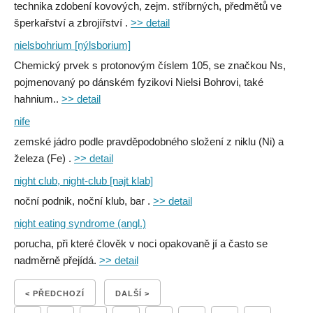
technika zdobení kovových, zejm. stříbrných, předmětů ve
šperkařství a zbrojířství .
>> detail
nielsbohrium [nýlsborium]
Chemický prvek s protonovým číslem 105, se značkou Ns,
pojmenovaný po dánském fyzikovi Nielsi Bohrovi, také
hahnium..
>> detail
nife
zemské jádro podle pravděpodobného složení z niklu (Ni) a
železa (Fe) .
>> detail
night club, night-club [najt klab]
noční podnik, noční klub, bar .
>> detail
night eating syndrome (angl.)
porucha, při které člověk v noci opakovaně jí a často se
nadměrně přejídá.
>> detail
< PŘEDCHOZÍ
DALŠÍ >