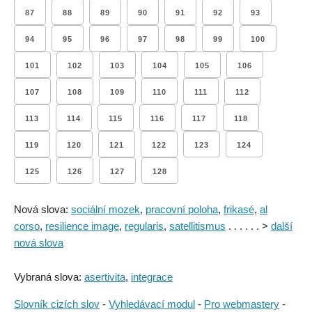
87
88
89
90
91
92
93
94
95
96
97
98
99
100
101
102
103
104
105
106
107
108
109
110
111
112
113
114
115
116
117
118
119
120
121
122
123
124
125
126
127
128
Nová slova:
sociální mozek
,
pracovní poloha
,
frikasé
,
al
corso
,
resilience image
,
regularis
,
satellitismus
. . . . . . >
další
nová slova
Vybraná slova:
asertivita
,
integrace
Slovník cizích slov
-
Vyhledávací modul
-
Pro webmastery
-