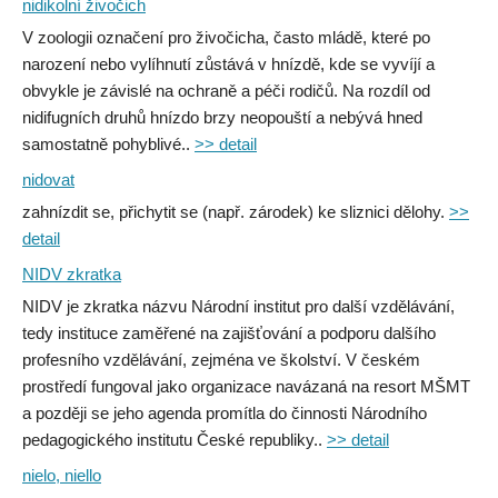
nidikolní živočich
V zoologii označení pro živočicha, často mládě, které po
narození nebo vylíhnutí zůstává v hnízdě, kde se vyvíjí a
obvykle je závislé na ochraně a péči rodičů. Na rozdíl od
nidifugních druhů hnízdo brzy neopouští a nebývá hned
samostatně pohyblivé..
>> detail
nidovat
zahnízdit se, přichytit se (např. zárodek) ke sliznici dělohy.
>>
detail
NIDV zkratka
NIDV je zkratka názvu Národní institut pro další vzdělávání,
tedy instituce zaměřené na zajišťování a podporu dalšího
profesního vzdělávání, zejména ve školství. V českém
prostředí fungoval jako organizace navázaná na resort MŠMT
a později se jeho agenda promítla do činnosti Národního
pedagogického institutu České republiky..
>> detail
nielo, niello