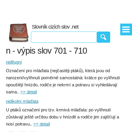
Slovník cizích slov .net
n - výpis slov 701 - 710
nidifugní
Označení pro mláďata (nejčastěji ptáků), která jsou od
narození/vylíhnutí poměrně samostatná: krátce po vylíhnutí
opouštějí hnízdo, rodiče je nekrmí a potravu si vyhledávají
sama..
>> detail
nidikolní mláďata
U ptáků označení pro tzv. krmivá mláďata: po vylíhnutí
zůstávají ještě určitou dobu v hnízdě a rodiče jim zajišťují a
nosí potravu..
>> detail