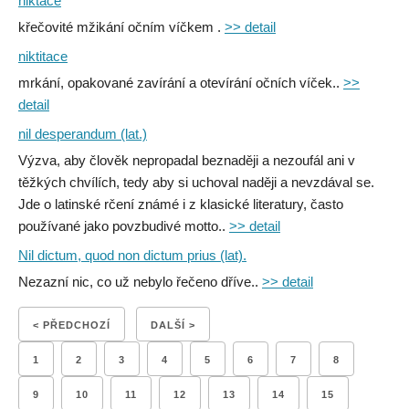
niktace
křečovité mžikání očním víčkem .
>> detail
niktitace
mrkání, opakované zavírání a otevírání očních víček..
>>
detail
nil desperandum (lat.)
Výzva, aby člověk nepropadal beznaději a nezoufál ani v
těžkých chvílích, tedy aby si uchoval naději a nevzdával se.
Jde o latinské rčení známé i z klasické literatury, často
používané jako povzbudivé motto..
>> detail
Nil dictum, quod non dictum prius (lat).
Nezazní nic, co už nebylo řečeno dříve..
>> detail
< PŘEDCHOZÍ
DALŠÍ >
1
2
3
4
5
6
7
8
9
10
11
12
13
14
15