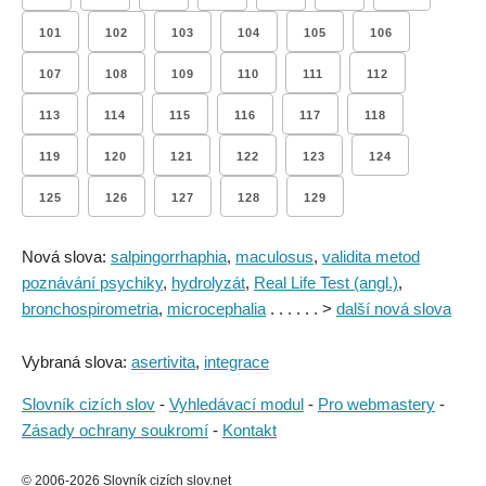
101
102
103
104
105
106
107
108
109
110
111
112
113
114
115
116
117
118
119
120
121
122
123
124
125
126
127
128
129
Nová slova:
salpingorrhaphia
,
maculosus
,
validita metod
poznávání psychiky
,
hydrolyzát
,
Real Life Test (angl.)
,
bronchospirometria
,
microcephalia
. . . . . . >
další nová slova
Vybraná slova:
asertivita
,
integrace
Slovník cizích slov
-
Vyhledávací modul
-
Pro webmastery
-
Zásady ochrany soukromí
-
Kontakt
© 2006-2026 Slovník cizích slov.net