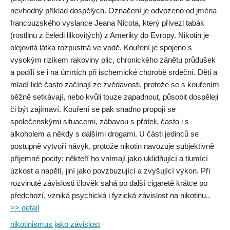
nevhodný příklad dospělých. Označení je odvozeno od jména
francouzského vyslance Jeana Nicota, který přivezl tabák
(rostlinu z čeledi lilkovitých) z Ameriky do Evropy. Nikotin je
olejovitá látka rozpustná ve vodě. Kouření je spojeno s
vysokým rizikem rakoviny plic, chronického zánětu průdušek
a podílí se i na úmrtích při ischemické chorobě srdeční. Děti a
mladí lidé často začínají ze zvědavosti, protože se s kouřením
běžně setkávají, nebo kvůli touze zapadnout, působit dospěleji
či být zajímaví. Kouření se pak snadno propojí se
společenskými situacemi, zábavou s přáteli, často i s
alkoholem a někdy s dalšími drogami. U části jedinců se
postupně vytvoří návyk, protože nikotin navozuje subjektivně
příjemné pocity: někteří ho vnímají jako uklidňující a tlumící
úzkost a napětí, jiní jako povzbuzující a zvyšující výkon. Při
rozvinuté závislosti člověk sahá po další cigaretě krátce po
předchozí, vzniká psychická i fyzická závislost na nikotinu..
>> detail
nikotinismus jako závislost