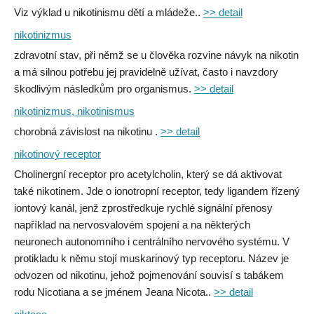
Viz výklad u nikotinismu dětí a mládeže..
>> detail
nikotinizmus
zdravotní stav, při němž se u člověka rozvine návyk na nikotin
a má silnou potřebu jej pravidelně užívat, často i navzdory
škodlivým následkům pro organismus.
>> detail
nikotinizmus, nikotinismus
chorobná závislost na nikotinu .
>> detail
nikotinový receptor
Cholinergní receptor pro acetylcholin, který se dá aktivovat
také nikotinem. Jde o ionotropní receptor, tedy ligandem řízený
iontový kanál, jenž zprostředkuje rychlé signální přenosy
například na nervosvalovém spojení a na některých
neuronech autonomního i centrálního nervového systému. V
protikladu k němu stojí muskarinový typ receptoru. Název je
odvozen od nikotinu, jehož pojmenování souvisí s tabákem
rodu Nicotiana a se jménem Jeana Nicota..
>> detail