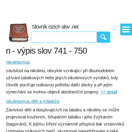
Slovník cizích slov .net
n - výpis slov 741 - 750
nikotinismus
závislost na nikotinu, obvykle vznikající při dlouhodobém
užívání tabákových nebo jiných nikotinových výrobků, kdy
člověk pociťuje nutkavou potřebu další dávky a při jejím
vynechání se mohou objevit abstinenční projevy.
>> detail
nikotinismus dětí a mládeže
Závislost dětí a dospívajících na tabáku a nikotinu se může
projevovat kouřením, šňupáním tabáku i jeho žvýkáním
(bagování). K jejímu šíření významně přispívá tlak vrstevníků
(zejména rizikových part), skupinové napodobování a také