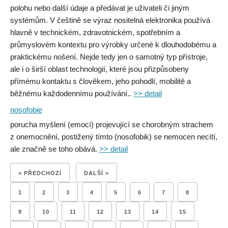
polohu nebo další údaje a předávat je uživateli či jiným
systémům. V češtině se výraz nositelná elektronika používá
hlavně v technickém, zdravotnickém, spotřebním a
průmyslovém kontextu pro výrobky určené k dlouhodobému a
praktickému nošení. Nejde tedy jen o samotný typ přístroje,
ale i o širší oblast technologií, které jsou přizpůsobeny
přímému kontaktu s člověkem, jeho pohodlí, mobilitě a
běžnému každodennímu používání..
>> detail
nosofobie
porucha myšlení (emocí) projevující se chorobným strachem
z onemocnění, postižený tímto (nosofobik) se nemocen necítí,
ale značně se toho obává.
>> detail
< PŘEDCHOZÍ
DALŠÍ >
1
2
3
4
5
6
7
8
9
10
11
12
13
14
15