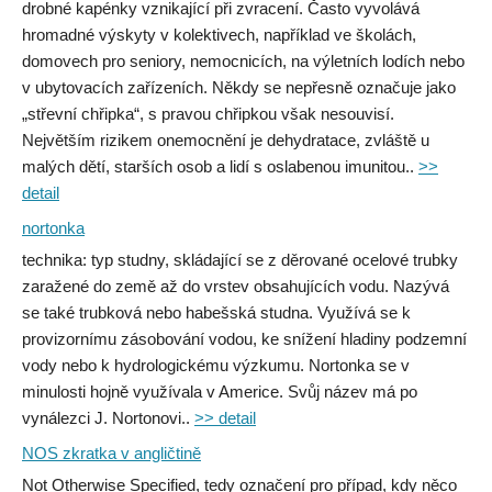
drobné kapénky vznikající při zvracení. Často vyvolává
hromadné výskyty v kolektivech, například ve školách,
domovech pro seniory, nemocnicích, na výletních lodích nebo
v ubytovacích zařízeních. Někdy se nepřesně označuje jako
„střevní chřipka“, s pravou chřipkou však nesouvisí.
Největším rizikem onemocnění je dehydratace, zvláště u
malých dětí, starších osob a lidí s oslabenou imunitou..
>>
detail
nortonka
technika: typ studny, skládající se z děrované ocelové trubky
zaražené do země až do vrstev obsahujících vodu. Nazývá
se také trubková nebo habešská studna. Využívá se k
provizornímu zásobování vodou, ke snížení hladiny podzemní
vody nebo k hydrologickému výzkumu. Nortonka se v
minulosti hojně využívala v Americe. Svůj název má po
vynálezci J. Nortonovi..
>> detail
NOS zkratka v angličtině
Not Otherwise Specified, tedy označení pro případ, kdy něco