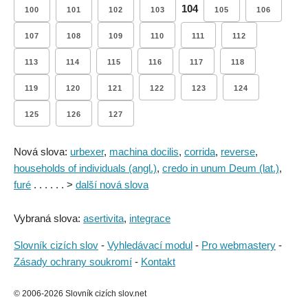
104
100
101
102
103
105
106
107
108
109
110
111
112
113
114
115
116
117
118
119
120
121
122
123
124
125
126
127
Nová slova:
urbexer
,
machina docilis
,
corrida
,
reverse
,
households of individuals (angl.)
,
credo in unum Deum (lat.)
,
furé
. . . . . . >
další nová slova
Vybraná slova:
asertivita
,
integrace
Slovník cizích slov
-
Vyhledávací modul
-
Pro webmastery
-
Zásady ochrany soukromí
-
Kontakt
© 2006-2026 Slovník cizích slov.net