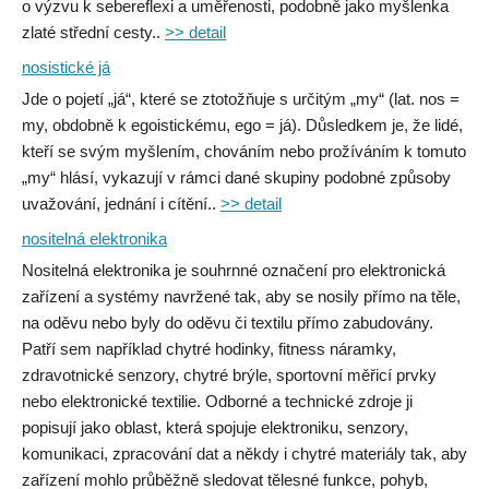
o výzvu k sebereflexi a uměřenosti, podobně jako myšlenka
zlaté střední cesty..
>> detail
nosistické já
Jde o pojetí „já“, které se ztotožňuje s určitým „my“ (lat. nos =
my, obdobně k egoistickému, ego = já). Důsledkem je, že lidé,
kteří se svým myšlením, chováním nebo prožíváním k tomuto
„my“ hlásí, vykazují v rámci dané skupiny podobné způsoby
uvažování, jednání i cítění..
>> detail
nositelná elektronika
Nositelná elektronika je souhrnné označení pro elektronická
zařízení a systémy navržené tak, aby se nosily přímo na těle,
na oděvu nebo byly do oděvu či textilu přímo zabudovány.
Patří sem například chytré hodinky, fitness náramky,
zdravotnické senzory, chytré brýle, sportovní měřicí prvky
nebo elektronické textilie. Odborné a technické zdroje ji
popisují jako oblast, která spojuje elektroniku, senzory,
komunikaci, zpracování dat a někdy i chytré materiály tak, aby
zařízení mohlo průběžně sledovat tělesné funkce, pohyb,