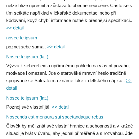
nelze blíže upřesnit a zůstává to obecně neurčené. Často se s
tím setkáte například v lékařské dokumentaci nebo při
kódování, když chybí informace nutné k přesnější specifikaci..
>> detail
nosce te ipsum
poznej sebe sama .
>> detail
Nosce te ipsum (lat.)
Výzva k sebereflexi a upřímnému pohledu na vlastní povahu,
motivace i omezení. Jde o starověké mravní heslo tradičně
spojované se Sokratem a známé také z delfského nápisu..
>>
detail
Nosce te ipsum (lat.)!
Poznej své vlastní já!.
>> detail
Noscenda est mensura sui spectandaque rebus.
Člověk by měl znát své vlastní hranice a schopnosti a v každé
situaci je brát v úvahu, aby jednal přiměřeně a s rozvahou. Jde