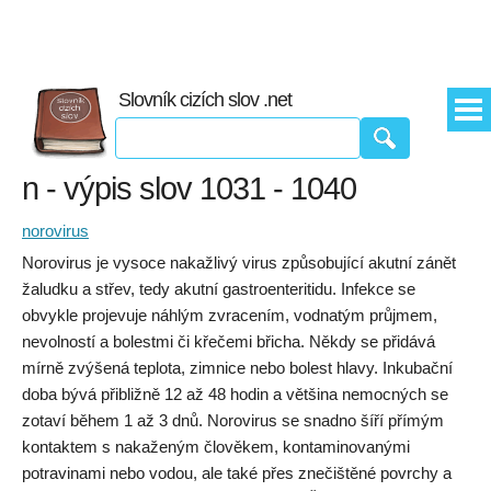
Slovník cizích slov .net
n - výpis slov 1031 - 1040
norovirus
Norovirus je vysoce nakažlivý virus způsobující akutní zánět
žaludku a střev, tedy akutní gastroenteritidu. Infekce se
obvykle projevuje náhlým zvracením, vodnatým průjmem,
nevolností a bolestmi či křečemi břicha. Někdy se přidává
mírně zvýšená teplota, zimnice nebo bolest hlavy. Inkubační
doba bývá přibližně 12 až 48 hodin a většina nemocných se
zotaví během 1 až 3 dnů. Norovirus se snadno šíří přímým
kontaktem s nakaženým člověkem, kontaminovanými
potravinami nebo vodou, ale také přes znečištěné povrchy a