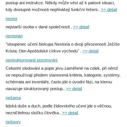
postup ani instrukce. Někdy může vést až k patové situaci,
kdy dostupné možnosti nepřinášejí funkční řešení..
>> detail
nestor
nejstarší osoba v dané společnosti .
>> detail
nestorián
"stoupenec učení biskupa Nestoria o dvojí přirozenosti Ježíše
Krista; člen Apoštolské církve východu" .
>> detail
nestrukturované pozorování
Celostní sledování a popis jevu zaměřené na celek, při němž
se nepoužívají předem stanovená kritéria, kategorie, systémy,
schémata ani inventáře, často jde o úvodní fázi, na kterou
navazuje strukturovaný postup..
>> detail
nešama
lidská duše a duch, podle židovského učení jde o věčnou,
nezničitelnou složku člověka..
>> detail
nešpory