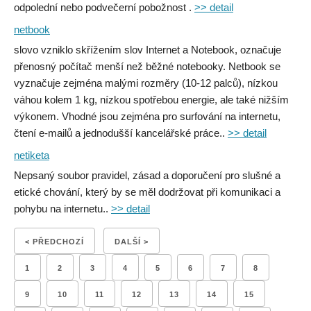
odpolední nebo podvečerní pobožnost .
>> detail
netbook
slovo vzniklo skřížením slov Internet a Notebook, označuje
přenosný počítač menší než běžné notebooky. Netbook se
vyznačuje zejména malými rozměry (10-12 palců), nízkou
váhou kolem 1 kg, nízkou spotřebou energie, ale také nižším
výkonem. Vhodné jsou zejména pro surfování na internetu,
čtení e-mailů a jednodušší kancelářské práce..
>> detail
netiketa
Nepsaný soubor pravidel, zásad a doporučení pro slušné a
etické chování, který by se měl dodržovat při komunikaci a
pohybu na internetu..
>> detail
< PŘEDCHOZÍ
DALŠÍ >
1
2
3
4
5
6
7
8
9
10
11
12
13
14
15