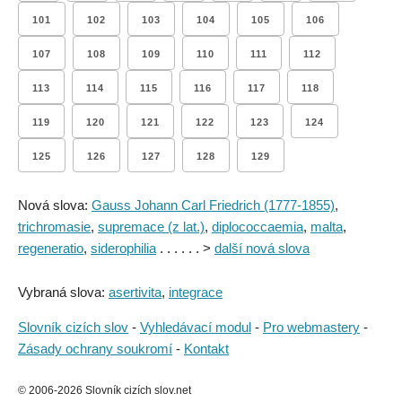
101
102
103
104
105
106
107
108
109
110
111
112
113
114
115
116
117
118
119
120
121
122
123
124
125
126
127
128
129
Nová slova:
Gauss Johann Carl Friedrich (1777-1855)
,
trichromasie
,
supremace (z lat.)
,
diplococcaemia
,
malta
,
regeneratio
,
siderophilia
. . . . . . >
další nová slova
Vybraná slova:
asertivita
,
integrace
Slovník cizích slov
-
Vyhledávací modul
-
Pro webmastery
-
Zásady ochrany soukromí
-
Kontakt
© 2006-2026 Slovník cizích slov.net