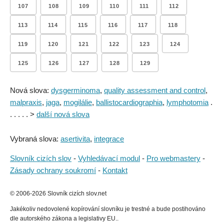
107
108
109
110
111
112
113
114
115
116
117
118
119
120
121
122
123
124
125
126
127
128
129
Nová slova:
dysgerminoma
,
quality assessment and control
,
malpraxis
,
jaga
,
mogilálie
,
ballistocardiographia
,
lymphotomia
.
. . . . . >
další nová slova
Vybraná slova:
asertivita
,
integrace
Slovník cizích slov
-
Vyhledávací modul
-
Pro webmastery
-
Zásady ochrany soukromí
-
Kontakt
© 2006-2026 Slovník cizích slov.net
Jakékoliv nedovolené kopírování slovníku je trestné a bude postihováno
dle autorského zákona a legislativy EU..