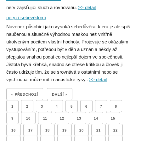
nerv zajišťující sluch a rovnováhu.
>> detail
neryzí sebevědomí
Navenek působící jako vysoká sebedůvěra, která je ale spíš
naučenou a situačně výhodnou maskou než vnitřně
ukotveným pocitem vlastní hodnoty. Projevuje se okázalým
vystupováním, potřebou být viděn a uznán a někdy až
přepjatou snahou podat co nejlepší dojem ve společnosti.
Jistota bývá křehká, snadno se otřese kritikou a člověk ji
často udržuje tím, že se srovnává s ostatními nebo se
vychloubá, může mít i narcistické rysy..
>> detail
< PŘEDCHOZÍ
DALŠÍ >
1
2
3
4
5
6
7
8
9
10
11
12
13
14
15
16
17
18
19
20
21
22