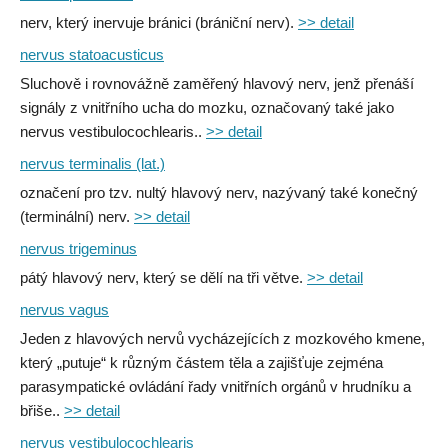
nerv, který inervuje bránici (brániční nerv).
>> detail
nervus statoacusticus
Sluchově i rovnovážně zaměřený hlavový nerv, jenž přenáší
signály z vnitřního ucha do mozku, označovaný také jako
nervus vestibulocochlearis..
>> detail
nervus terminalis (lat.)
označení pro tzv. nultý hlavový nerv, nazývaný také konečný
(terminální) nerv.
>> detail
nervus trigeminus
pátý hlavový nerv, který se dělí na tři větve.
>> detail
nervus vagus
Jeden z hlavových nervů vycházejících z mozkového kmene,
který „putuje“ k různým částem těla a zajišťuje zejména
parasympatické ovládání řady vnitřních orgánů v hrudníku a
břiše..
>> detail
nervus vestibulocochlearis