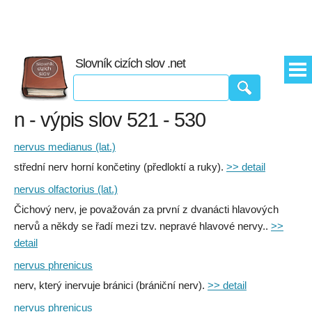
Slovník cizích slov .net
n - výpis slov 521 - 530
nervus medianus (lat.)
střední nerv horní končetiny (předloktí a ruky).
>> detail
nervus olfactorius (lat.)
Čichový nerv, je považován za první z dvanácti hlavových
nervů a někdy se řadí mezi tzv. nepravé hlavové nervy..
>>
detail
nervus phrenicus
nerv, který inervuje bránici (brániční nerv).
>> detail
nervus phrenicus