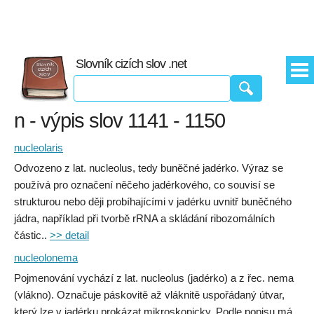
Slovník cizích slov .net
n - výpis slov 1141 - 1150
nucleolaris
Odvozeno z lat. nucleolus, tedy buněčné jadérko. Výraz se
používá pro označení něčeho jadérkového, co souvisí se
strukturou nebo ději probíhajícími v jadérku uvnitř buněčného
jádra, například při tvorbě rRNA a skládání ribozomálních
částic..
>> detail
nucleolonema
Pojmenování vychází z lat. nucleolus (jadérko) a z řec. nema
(vlákno). Označuje páskovitě až vláknitě uspořádaný útvar,
který lze v jadérku prokázat mikroskopicky. Podle popisu má