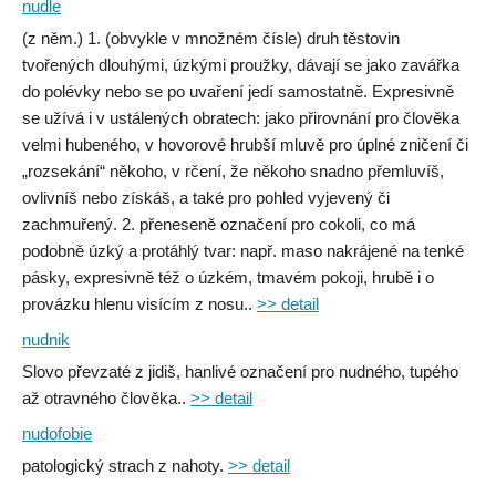
nudle
(z něm.) 1. (obvykle v množném čísle) druh těstovin
tvořených dlouhými, úzkými proužky, dávají se jako zavářka
do polévky nebo se po uvaření jedí samostatně. Expresivně
se užívá i v ustálených obratech: jako přirovnání pro člověka
velmi hubeného, v hovorové hrubší mluvě pro úplné zničení či
„rozsekání“ někoho, v rčení, že někoho snadno přemluvíš,
ovlivníš nebo získáš, a také pro pohled vyjevený či
zachmuřený. 2. přeneseně označení pro cokoli, co má
podobně úzký a protáhlý tvar: např. maso nakrájené na tenké
pásky, expresivně též o úzkém, tmavém pokoji, hrubě i o
provázku hlenu visícím z nosu..
>> detail
nudnik
Slovo převzaté z jidiš, hanlivé označení pro nudného, tupého
až otravného člověka..
>> detail
nudofobie
patologický strach z nahoty.
>> detail