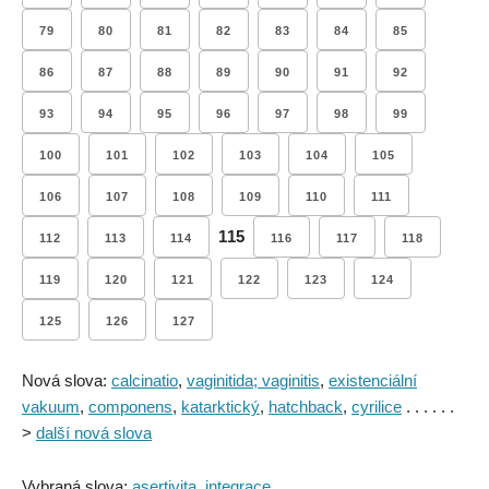
79
80
81
82
83
84
85
86
87
88
89
90
91
92
93
94
95
96
97
98
99
100
101
102
103
104
105
106
107
108
109
110
111
115
112
113
114
116
117
118
119
120
121
122
123
124
125
126
127
Nová slova:
calcinatio
,
vaginitida; vaginitis
,
existenciální
vakuum
,
componens
,
katarktický
,
hatchback
,
cyrilice
. . . . . .
>
další nová slova
Vybraná slova:
asertivita
,
integrace