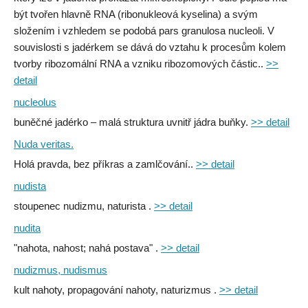
být tvořen hlavně RNA (ribonukleová kyselina) a svým
složením i vzhledem se podobá pars granulosa nucleoli. V
souvislosti s jadérkem se dává do vztahu k procesům kolem
tvorby ribozomální RNA a vzniku ribozomových částic..
>>
detail
nucleolus
buněčné jadérko – malá struktura uvnitř jádra buňky.
>> detail
Nuda veritas.
Holá pravda, bez příkras a zamlčování..
>> detail
nudista
stoupenec nudizmu, naturista .
>> detail
nudita
"nahota, nahost; nahá postava" .
>> detail
nudizmus, nudismus
kult nahoty, propagování nahoty, naturizmus .
>> detail