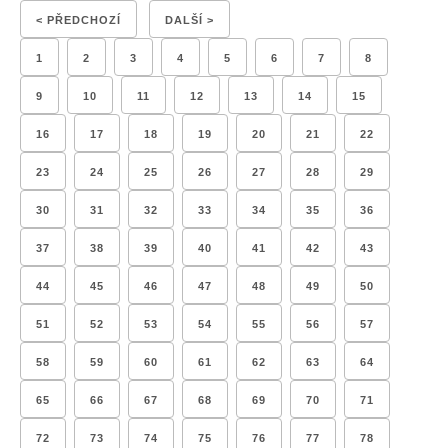
< PŘEDCHOZÍ
DALŠÍ >
1
2
3
4
5
6
7
8
9
10
11
12
13
14
15
16
17
18
19
20
21
22
23
24
25
26
27
28
29
30
31
32
33
34
35
36
37
38
39
40
41
42
43
44
45
46
47
48
49
50
51
52
53
54
55
56
57
58
59
60
61
62
63
64
65
66
67
68
69
70
71
72
73
74
75
76
77
78