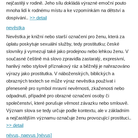
nejčastěji v rodině. Jeho sílu dokládá výrazné emoční pouto
mnoha lidí k rodnému místu a ke vzpomínkám na dětství a
dospívání..
>> detail
nevěstka
Nevěstka je knižní nebo starší označení pro ženu, která za
úplatu poskytuje sexuální služby, tedy prostitutku; české
slovníky ji vymezují také jako prodejnou nebo lehkou ženu. V
současné češtině má slovo zpravidla zastaralý, expresivní,
hanlivý nebo stylově příznakový ráz a běžněji je nahrazováno
výrazy jako prostitutka. V náboženských, biblických a
obrazných textech se může výraz nevěstka používat i
přeneseně pro symbol mravní nevěrnosti, zkaženosti nebo
odpadnutí, případně pro obrazné označení osoby či
společenství, které porušuje věrnost závazku nebo smlouvě.
Význam slova se tedy určuje podle kontextu, ale v základním
a nejčastějším významu označuje ženu provozující prostituci..
>> detail
névus, naevus [névus]