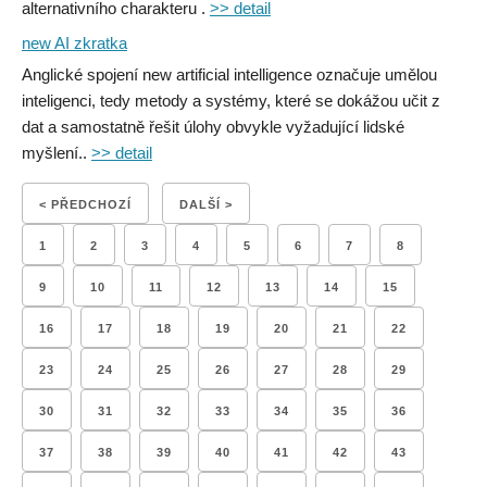
alternativního charakteru .
>> detail
new AI zkratka
Anglické spojení new artificial intelligence označuje umělou
inteligenci, tedy metody a systémy, které se dokážou učit z
dat a samostatně řešit úlohy obvykle vyžadující lidské
myšlení..
>> detail
< PŘEDCHOZÍ
DALŠÍ >
1
2
3
4
5
6
7
8
9
10
11
12
13
14
15
16
17
18
19
20
21
22
23
24
25
26
27
28
29
30
31
32
33
34
35
36
37
38
39
40
41
42
43