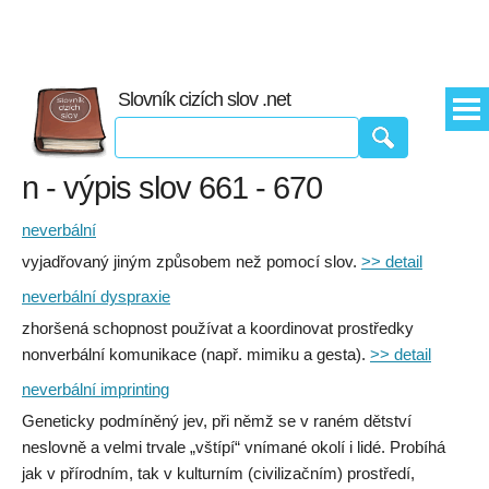
Slovník cizích slov .net
n - výpis slov 661 - 670
neverbální
vyjadřovaný jiným způsobem než pomocí slov.
>> detail
neverbální dyspraxie
zhoršená schopnost používat a koordinovat prostředky
nonverbální komunikace (např. mimiku a gesta).
>> detail
neverbální imprinting
Geneticky podmíněný jev, při němž se v raném dětství
neslovně a velmi trvale „vštípí“ vnímané okolí i lidé. Probíhá
jak v přírodním, tak v kulturním (civilizačním) prostředí,