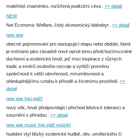
mateřské znaménko, rozšířená podkožní céva .
>> detail
NEW
Net Economic Welfare, čistý ekonomický blahobyt .
>> detail
new age
obecné pojmenování pro nastupující etapu nebo období, které
je vnímáno jako zásadně nové oproti tomu předchozímu;volné
duchovní a esoterické hnutí, jež mísí inspirace z různých
tradic a směrů osobního rozvoje a vyhlíží proměnu
společnosti k větší otevřenosti, mírumilovnosti a
ohleduplnějšímu vztahu k přírodě a životnímu prostředí.
>>
detail
new age [njú ejdž]
nový věk, hnutí předpovídající přechod lidstva k toleranci a
souznění s přírodou .
>> detail
new age music [njú ejdž mjúzik]
hudební styl blízký ezoterické hudbě, obv. uměleckého či